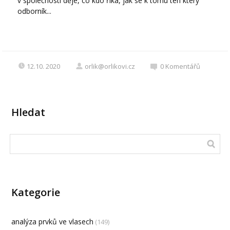
v společnosti děje, co kdo říká, jak se k tomu ten který
odborník...
12.10. 2020
orlik@orlikovi.cz
0
Komentářů
Hledat
Kategorie
analýza prvků ve vlasech
(149)