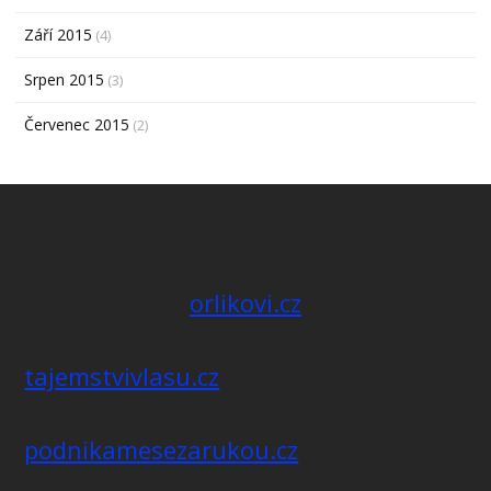
Září 2015
(4)
Srpen 2015
(3)
Červenec 2015
(2)
orlikovi.cz
tajemstvivlasu.cz
podnikamesezarukou.cz