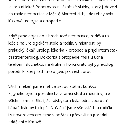
jel pro ni lékař Pohotovostní lékařské služby, který ji dovezl
do malé nemocnice v Městě Albrechticích, kde tehdy byla
lůžková urologie a ortopedie.
Když jsme dojeli do albrechtické nemocnice, rodička už
ležela na urologickém stole a rodila. V místnosti byl
praktický lékař, urolog, lékařka – ortoped a přijel internista-
gastroenterolog. Doktorka z ortopedie měla u ucha
telefonní sluchátko, na druhém konci drátu byl gynekolog-
porodník, který radil urologovi, jak vést porod.
Všichni lékaři jsme měli za sebou státní zkoušku
z gynekologie a porodnictví v rámci studia medicíny, ale
všichni jsme si říkali, že kdyby tam byla jedna „porodní
bába“, bylo by to lepší. Naštěstí jsme vše zvládli a rodičku
i s novorozencem jsme v pořádku převezli na porodní
oddělení v Krnově.