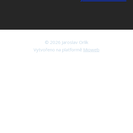
© 2026 Jaroslav Orlík
Vytvořeno na platformě
Mioweb