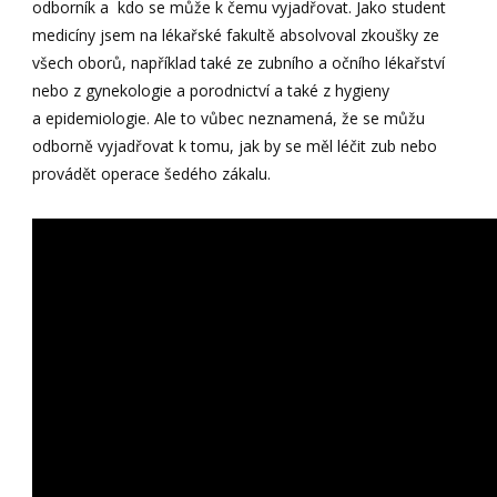
odborník a kdo se může k čemu vyjadřovat. Jako student
medicíny jsem na lékařské fakultě absolvoval zkoušky ze
všech oborů, například také ze zubního a očního lékařství
nebo z gynekologie a porodnictví a také z hygieny
a epidemiologie. Ale to vůbec neznamená, že se můžu
odborně vyjadřovat k tomu, jak by se měl léčit zub nebo
provádět operace šedého zákalu.