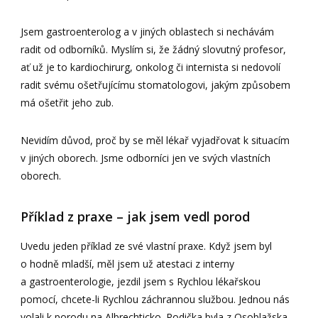
Jsem gastroenterolog a v jiných oblastech si nechávám
radit od odborníků. Myslím si, že žádný slovutný profesor,
ať už je to kardiochirurg, onkolog či internista si nedovolí
radit svému ošetřujícímu stomatologovi, jakým způsobem
má ošetřit jeho zub.
Nevidím důvod, proč by se měl lékař vyjadřovat k situacím
v jiných oborech. Jsme odborníci jen ve svých vlastních
oborech.
Příklad z praxe – jak jsem vedl porod
Uvedu jeden příklad ze své vlastní praxe. Když jsem byl
o hodně mladší, měl jsem už atestaci z interny
a gastroenterologie, jezdil jsem s Rychlou lékařskou
pomocí, chcete-li Rychlou záchrannou službou. Jednou nás
volali k porodu na Albrechticko. Rodička byla z Osoblažska,