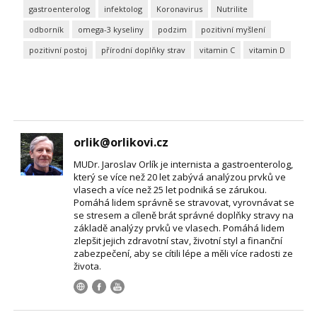
gastroenterolog
infektolog
Koronavirus
Nutrilite
odborník
omega-3 kyseliny
podzim
pozitivní myšlení
pozitivní postoj
přírodní doplňky strav
vitamin C
vitamin D
orlik@orlikovi.cz
MUDr. Jaroslav Orlík je internista a gastroenterolog,
který se více než 20 let zabývá analýzou prvků ve
vlasech a více než 25 let podniká se zárukou.
Pomáhá lidem správně se stravovat, vyrovnávat se
se stresem a cíleně brát správné doplňky stravy na
základě analýzy prvků ve vlasech. Pomáhá lidem
zlepšit jejich zdravotní stav, životní styl a finanční
zabezpečení, aby se cítili lépe a měli více radosti ze
života.