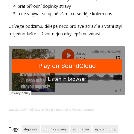
brát přírodní doplňky stravy
a nezabývat se úplně vším, co se děje kolem nás.
Užívejte podzimu, dělejte něco pro své zdraví a životní styl
a zjednodušte si život nejen díky lepšímu zdraví.
Jaroslav Orlík
·
Užíváte Si Podzim Nebo Máte Virovou Depresi
Tagy:
deprese
doplňky stravy
echinacea
epidemiolog