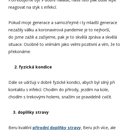
reagovat na styk s infekcí.
Pokud moje generace a samozřejmě i ty mladší generace
nezažily válku a koronavirová pandemie je to nejhorší,
do jsme zažili a zažijeme, pak je to skvělá zpráva a skvělá
situace. Osobně to vnímám jako velmi pozitivní a vím, že to
překonáme.
2. fyzická kondice
Dále se udržuji v dobré fyzické kondici, abych byl silný při
kontaktu s infekcí. Chodím do přírody, jezdím na kole,
chodím s trekovými holemi, snažím se pravidelně cvičit.
3. doplňky stravy
Beru kvalitní
přírodní doplňky stravy
.
Beru jich více, ale