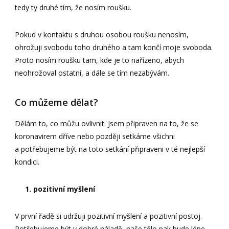
tedy ty druhé tím, že nosím roušku.
Pokud v kontaktu s druhou osobou roušku nenosím,
ohrožuji svobodu toho druhého a tam končí moje svoboda.
Proto nosím roušku tam, kde je to nařízeno, abych
neohrožoval ostatní, a dále se tím nezabývám.
Co můžeme dělat?
Dělám to, co můžu ovlivnit. Jsem připraven na to, že se
koronavirem dříve nebo později setkáme všichni
a potřebujeme být na toto setkání připraveni v té nejlepší
kondici.
1. pozitivní myšlení
V první řadě si udržuji pozitivní myšlení a pozitivní postoj.
Potřebujeme být v dobré náladě, naše tělo pak bude lépe