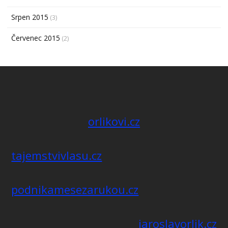
Srpen 2015
(3)
Červenec 2015
(2)
orlikovi.cz
tajemstvivlasu.cz
podnikamesezarukou.cz
jaroslavorlik.cz