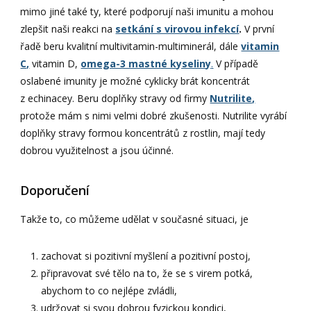
mimo jiné také ty, které podporují naši imunitu a mohou
zlepšit naši reakci na
setkání s virovou infekcí
.
V první
řadě beru kvalitní multivitamin-multiminerál, dále
vitamin
C,
vitamin D,
omega-3 mastné kyseliny
.
V případě
oslabené imunity je možné cyklicky brát koncentrát
z echinacey. Beru doplňky stravy od firmy
Nutrilite,
protože mám s nimi velmi dobré zkušenosti. Nutrilite vyrábí
doplňky stravy formou koncentrátů z rostlin, mají tedy
dobrou využitelnost a jsou účinné.
Doporučení
Takže to, co můžeme udělat v současné situaci, je
zachovat si pozitivní myšlení a pozitivní postoj,
připravovat své tělo na to, že se s virem potká,
abychom to co nejlépe zvládli,
udržovat si svou dobrou fyzickou kondici,