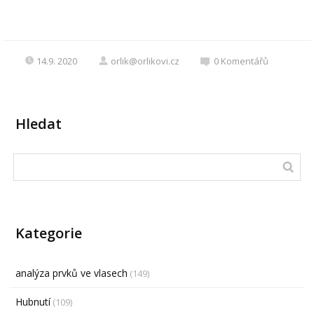
14.9. 2020
orlik@orlikovi.cz
0
Komentářů
Hledat
Kategorie
analýza prvků ve vlasech
(149)
Hubnutí
(109)