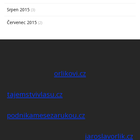
Srpen 2015
(3)
Červenec 2015
(2)
orlikovi.cz
tajemstvivlasu.cz
podnikamesezarukou.cz
jaroslavorlik.cz