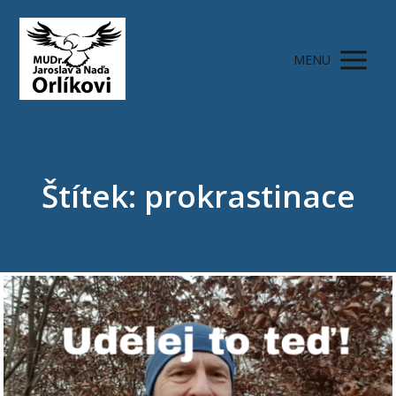
MENU
Štítek: prokrastinace