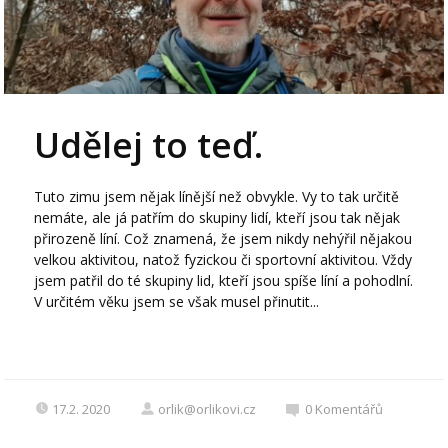
Udělej to teď.
Tuto zimu jsem nějak línější než obvykle. Vy to tak určitě
nemáte, ale já patřím do skupiny lidí, kteří jsou tak nějak
přirozeně líní. Což znamená, že jsem nikdy nehýřil nějakou
velkou aktivitou, natož fyzickou či sportovní aktivitou. Vždy
jsem patřil do té skupiny lid, kteří jsou spíše líní a pohodlní.
V určitém věku jsem se však musel přinutit...
17.2. 2020
orlik@orlikovi.cz
0
Komentářů