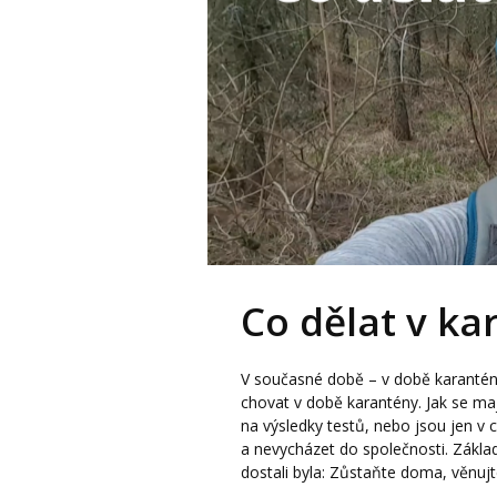
Co dělat v ka
V současné době – v době karanté
chovat v době karantény. Jak se mají
na výsledky testů, nebo jsou jen v 
a nevycházet do společnosti. Zákla
dostali byla: Zůstaňte doma, věnujte 