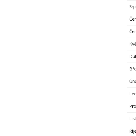
Sr
Če
Če
Kv
Du
Bř
Ún
Le
Pro
Lis
Říj