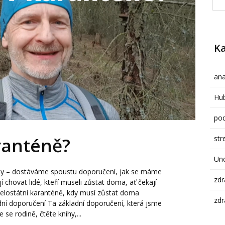
Ka
ana
Hub
pod
str
ranténě?
Un
ny – dostáváme spoustu doporučení, jak se máme
zdr
 chovat lidé, kteří museli zůstat doma, ať čekají
celostátní karanténě, kdy musí zůstat doma
zdr
dní doporučení Ta základní doporučení, která jsme
se rodině, čtěte knihy,...