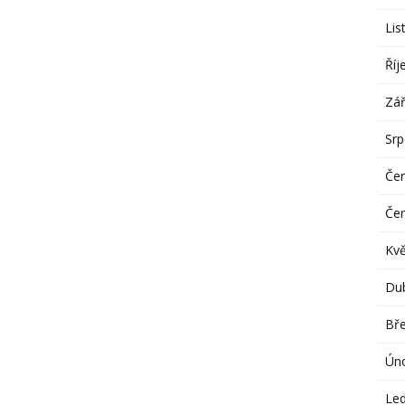
Lis
Říj
Zář
Sr
Če
Če
Kv
Du
Bř
Ún
Le