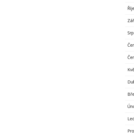
Říj
Zář
Sr
Če
Če
Kv
Du
Bř
Ún
Le
Pro