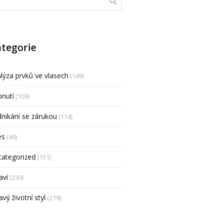
tegorie
lýza prvků ve vlasech
(149)
nutí
(109)
nikání se zárukou
(114)
es
(49)
categorized
(151)
aví
(230)
avý životní styl
(279)