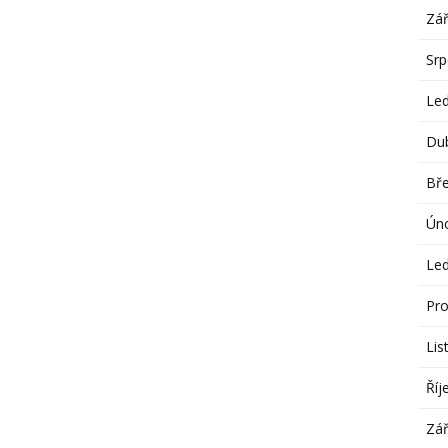
Zář
Sr
Le
Du
Bř
Ún
Le
Pro
Lis
Říj
Zář