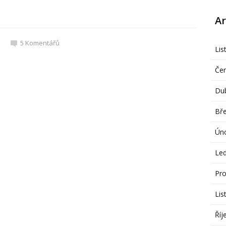
Ar
5
Komentářů
Lis
Če
Du
Bř
Ún
Le
Pro
Lis
Říj