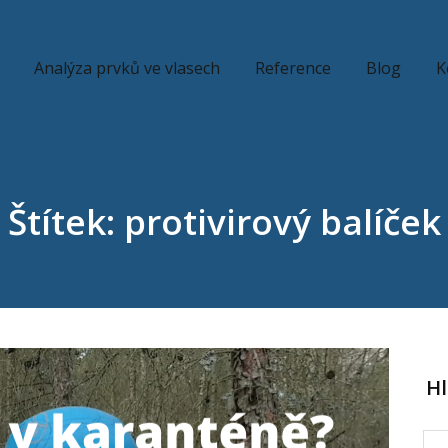
Analýza prvků ve vlasech
Reference
Blog
K
Štítek: protivirový balíček
H