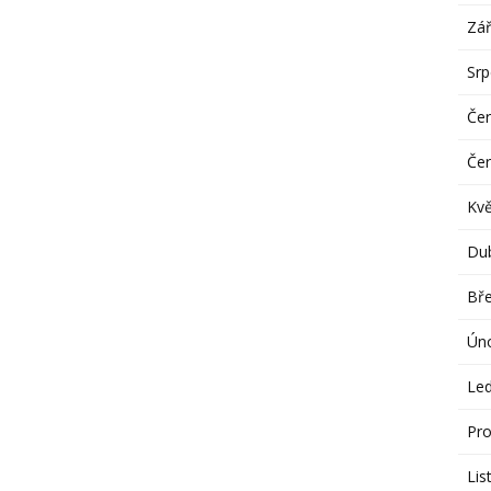
Zář
Sr
Če
Če
Kv
Du
Bř
Ún
Le
Pro
Lis