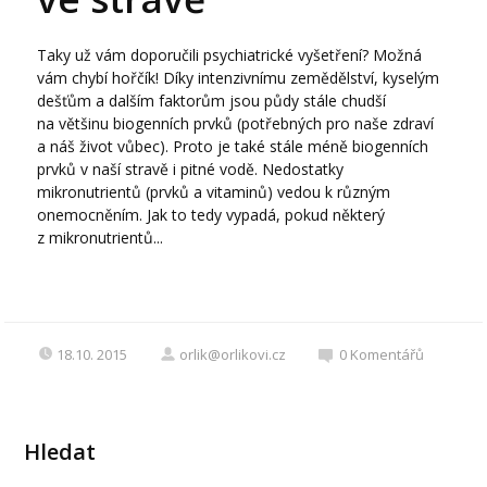
Taky už vám doporučili psychiatrické vyšetření? Možná
vám chybí hořčík! Díky intenzivnímu zemědělství, kyselým
dešťům a dalším faktorům jsou půdy stále chudší
na většinu biogenních prvků (potřebných pro naše zdraví
a náš život vůbec). Proto je také stále méně biogenních
prvků v naší stravě i pitné vodě. Nedostatky
mikronutrientů (prvků a vitaminů) vedou k různým
onemocněním. Jak to tedy vypadá, pokud některý
z mikronutrientů...
18.10. 2015
orlik@orlikovi.cz
0
Komentářů
Hledat