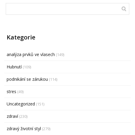
Kategorie
analýza prvků ve vlasech
(149)
Hubnutí
(109)
podnikání se zárukou
(114)
stres
(49)
Uncategorized
(151)
zdraví
(230)
zdravý životní styl
(279)