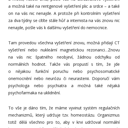
a možná také na rentgenové vyšetření plic a srdce – a také
on na vás nic nenajde. A protože při kontrolním vyšetření
za dva týdny se cítíte stále hůř a internista na vás znovu nic
nenajde, pošle vás k dalšímu vyšetření do nemocnice.
Tam provedou všechna vyšetření znovu, možná přidají CT
vyšetření nebo nukleární magnetickou rezonanci…Znovu
na vás nic špatného neobjeví, žádnou odchylku od
normálních hodnot. Takže vás propustí s tím, že jde
o nějakou funkční poruchu nebo psychosomatické
onemocnění nebo neurózu či neurastenii. Doporučí vám
psychologa nebo psychiatra a možná také nějaká
psychofarmaka na uklidnění.
To vše je dáno tím, že máme vyvinut systém regulačních
mechanizmů, který udržuje tzv. homeostázu. Organizmus
totiž dělá všechno pro to, aby v krvi udržoval normální