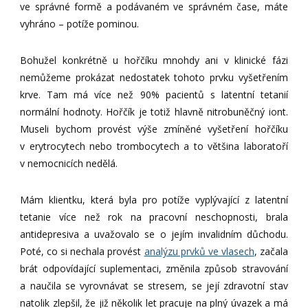
ve správné formě a podávaném ve správném čase, máte
vyhráno – potíže pominou.
Bohužel konkrétně u hořčíku mnohdy ani v klinické fázi
nemůžeme prokázat nedostatek tohoto prvku vyšetřením
krve. Tam má více než 90% pacientů s latentní tetanií
normální hodnoty. Hořčík je totiž hlavně nitrobuněčný iont.
Museli bychom provést výše zmíněné vyšetření hořčíku
v erytrocytech nebo trombocytech a to většina laboratoří
v nemocnicích nedělá.
Mám klientku, která byla pro potíže vyplývající z latentní
tetanie více než rok na pracovní neschopnosti, brala
antidepresiva a uvažovalo se o jejím invalidním důchodu.
Poté, co si nechala provést
analýzu prvků ve vlasech
, začala
brát odpovídající suplementaci, změnila způsob stravování
a naučila se vyrovnávat se stresem, se její zdravotní stav
natolik zlepšil, že již několik let pracuje na plný úvazek a má