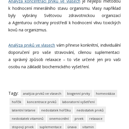
Analýza koncentrací prvků ve vlasech
je nejlepší metodou
k hodnocení minerálního stavu organismu. Vlasy například
byly vybrány Světovou zdravotnickou organizací
a Agenturou ochrany prostředí k hodnocení vlivu toxických
kovů na organizmus.
Analýza prvků ve vlasech
vám přinese konkrétní, individuální
doporučení pro vaše stravování, cílenou suplementaci
a správný způsob relaxace – to vše určené jen pro vaši
osobu na základě biochemického vyšetření.
Tagy:
analýza prvků ve vlasech
biogenní prvky
homeostáza
hořčík
koncentrace prvků
laboratorní vyšetření
latentní tetanie
nedostatek hořčíku
nedostatek prvků
nedostatek vitaminů
onemocnění
prvek
relaxace
stopový prvek
suplementace
únava
vitamin