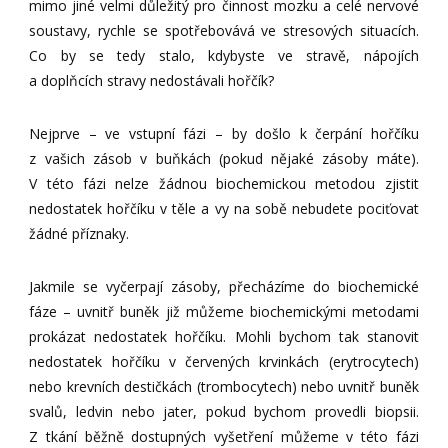
mimo jiné velmi důležitý pro činnost mozku a celé nervové
soustavy, rychle se spotřebovává ve stresových situacích.
Co by se tedy stalo, kdybyste ve stravě, nápojích
a doplňcích stravy nedostávali hořčík?
Nejprve – ve vstupní fázi – by došlo k čerpání hořčíku
z vašich zásob v buňkách (pokud nějaké zásoby máte).
V této fázi nelze žádnou biochemickou metodou zjistit
nedostatek hořčíku v těle a vy na sobě nebudete pociťovat
žádné příznaky.
Jakmile se vyčerpají zásoby, přecházíme do biochemické
fáze – uvnitř buněk již můžeme biochemickými metodami
prokázat nedostatek hořčíku. Mohli bychom tak stanovit
nedostatek hořčíku v červených krvinkách (erytrocytech)
nebo krevních destičkách (trombocytech) nebo uvnitř buněk
svalů, ledvin nebo jater, pokud bychom provedli biopsii.
Z tkání běžně dostupných vyšetření můžeme v této fázi