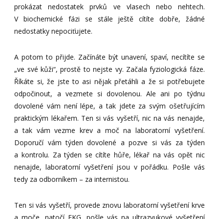
prokázat nedostatek prvků ve vlasech nebo nehtech.
V biochemické fázi se stále ještě cítíte dobře, žádné
nedostatky nepociťujete.
A potom to přijde. Začínáte být unavení, spaví, necítíte se
„ve své kůži“, prostě to nejste vy. Začala fyziologická fáze.
Říkáte si, že jste to asi nějak přetáhli a že si potřebujete
odpočinout, a vezmete si dovolenou. Ale ani po týdnu
dovolené vám není lépe, a tak jdete za svým ošetřujícím
praktickým lékařem. Ten si vás vyšetří, nic na vás nenajde,
a tak vám vezme krev a moč na laboratorní vyšetření.
Doporučí vám týden dovolené a pozve si vás za týden
a kontrolu. Za týden se cítíte hůře, lékař na vás opět nic
nenajde, laboratorní vyšetření jsou v pořádku. Pošle vás
tedy za odborníkem – za internistou.
Ten si vás vyšetří, provede znovu laboratorní vyšetření krve
a moče, natočí EKG, pošle vás na ultrazvukové vyšetření