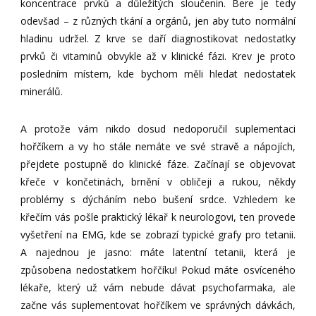
koncentrace prvků a důležitých sloučenin. Bere je tedy
odevšad – z různých tkání a orgánů, jen aby tuto normální
hladinu udržel. Z krve se daří diagnostikovat nedostatky
prvků či vitaminů obvykle až v klinické fázi. Krev je proto
posledním místem, kde bychom měli hledat nedostatek
minerálů.
A protože vám nikdo dosud nedoporučil suplementaci
hořčíkem a vy ho stále nemáte ve své stravě a nápojích,
přejdete postupně do klinické fáze. Začínají se objevovat
křeče v končetinách, brnění v obličeji a rukou, někdy
problémy s dýcháním nebo bušení srdce. Vzhledem ke
křečím vás pošle praktický lékař k neurologovi, ten provede
vyšetření na EMG, kde se zobrazí typické grafy pro tetanii.
A najednou je jasno: máte latentní tetanii, která je
způsobena nedostatkem hořčíku! Pokud máte osvíceného
lékaře, který už vám nebude dávat psychofarmaka, ale
začne vás suplementovat hořčíkem ve správných dávkách,