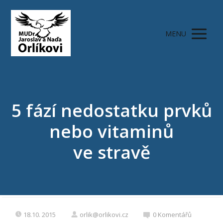
MENU
5 fází nedostatku prvků
nebo vitaminů
ve stravě
18.10. 2015
orlik@orlikovi.cz
0 Komentářů