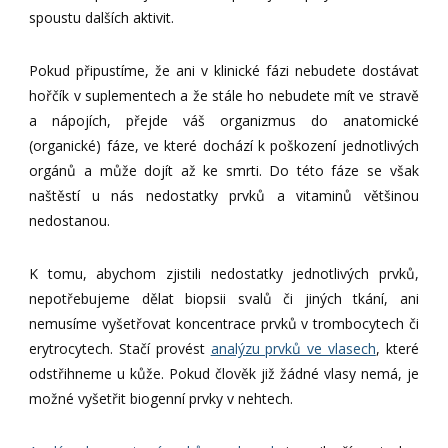
spoustu dalších aktivit.
Pokud připustíme, že ani v klinické fázi nebudete dostávat
hořčík v suplementech a že stále ho nebudete mít ve stravě
a nápojích, přejde váš organizmus do anatomické
(organické) fáze, ve které dochází k poškození jednotlivých
orgánů a může dojít až ke smrti. Do této fáze se však
naštěstí u nás nedostatky prvků a vitaminů většinou
nedostanou.
K tomu, abychom zjistili nedostatky jednotlivých prvků,
nepotřebujeme dělat biopsii svalů či jiných tkání, ani
nemusíme vyšetřovat koncentrace prvků v trombocytech či
erytrocytech. Stačí provést
analýzu prvků ve vlasech
, které
odstřihneme u kůže. Pokud člověk již žádné vlasy nemá, je
možné vyšetřit biogenní prvky v nehtech.