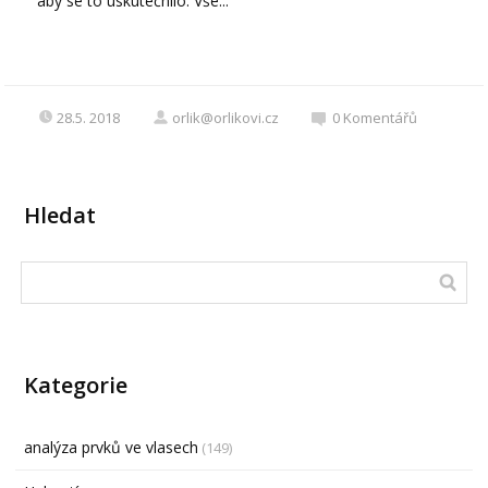
aby se to uskutečnilo. Vše...
28.5. 2018
orlik@orlikovi.cz
0
Komentářů
Hledat
Kategorie
analýza prvků ve vlasech
(149)