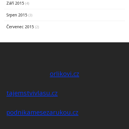
Září 2015
(4)
Srpen 2015
(3)
Červenec 2015
(2)
orlikovi.cz
tajemstvivlasu.cz
podnikamesezarukou.cz