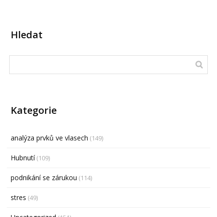
Hledat
Kategorie
analýza prvků ve vlasech
(149)
Hubnutí
(109)
podnikání se zárukou
(114)
stres
(49)