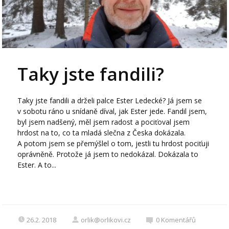
Taky jste fandili?
Taky jste fandili a drželi palce Ester Ledecké? Já jsem se
v sobotu ráno u snídaně díval, jak Ester jede. Fandil jsem,
byl jsem nadšený, měl jsem radost a pociťoval jsem
hrdost na to, co ta mladá slečna z Česka dokázala.
A potom jsem se přemýšlel o tom, jestli tu hrdost pociťuji
oprávněně. Protože já jsem to nedokázal. Dokázala to
Ester. A to...
26.2. 2018
orlik@orlikovi.cz
0
Komentářů