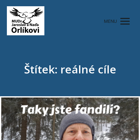
MENU
Štítek: reálné cíle