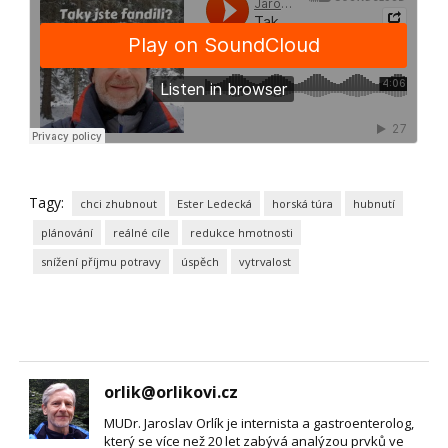
Tagy:
chci zhubnout
Ester Ledecká
horská túra
hubnutí
plánování
reálné cíle
redukce hmotnosti
snížení příjmu potravy
úspěch
vytrvalost
orlik@orlikovi.cz
MUDr. Jaroslav Orlík je internista a gastroenterolog,
který se více než 20 let zabývá analýzou prvků ve