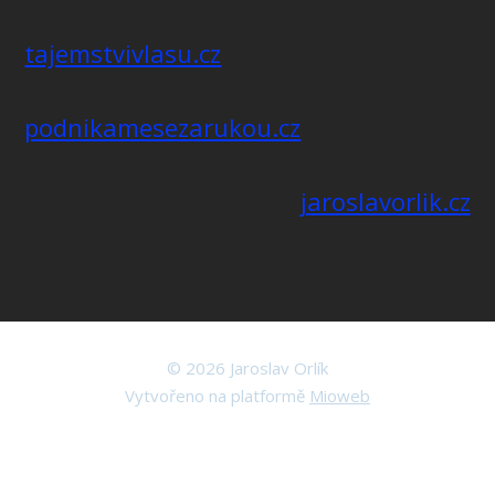
tajemstvivlasu.cz
podnikamesezarukou.cz
jaroslavorlik.cz
© 2026 Jaroslav Orlík
Vytvořeno na platformě
Mioweb