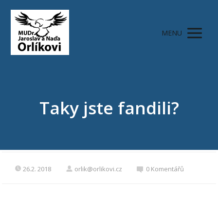
MENU
Taky jste fandili?
26.2. 2018
orlik@orlikovi.cz
0 Komentářů