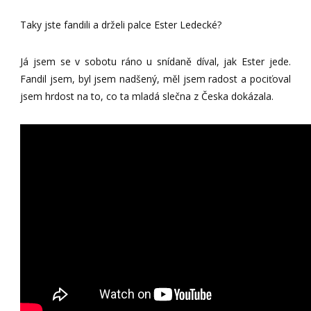
Taky jste fandili a drželi palce Ester Ledecké?
Já jsem se v sobotu ráno u snídaně díval, jak Ester jede.
Fandil jsem, byl jsem nadšený, měl jsem radost a pociťoval
jsem hrdost na to, co ta mladá slečna z Česka dokázala.