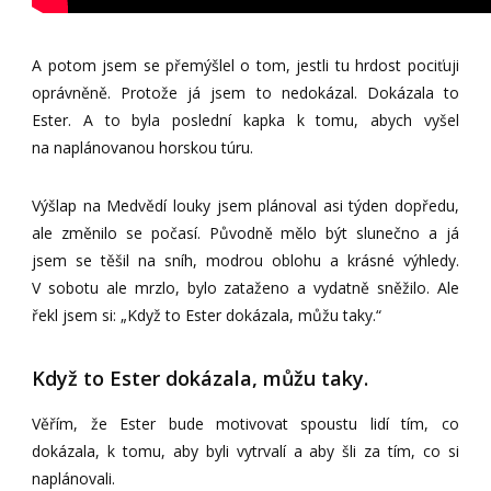
A potom jsem se přemýšlel o tom, jestli tu hrdost pociťuji
oprávněně. Protože já jsem to nedokázal. Dokázala to
Ester. A to byla poslední kapka k tomu, abych vyšel
na naplánovanou horskou túru.
Výšlap na Medvědí louky jsem plánoval asi týden dopředu,
ale změnilo se počasí. Původně mělo být slunečno a já
jsem se těšil na sníh, modrou oblohu a krásné výhledy.
V sobotu ale mrzlo, bylo zataženo a vydatně sněžilo. Ale
řekl jsem si: „Když to Ester dokázala, můžu taky.“
Když to Ester dokázala, můžu taky.
Věřím, že Ester bude motivovat spoustu lidí tím, co
dokázala, k tomu, aby byli vytrvalí a aby šli za tím, co si
naplánovali.