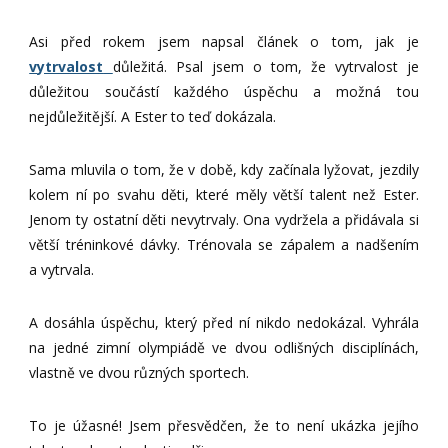
Asi před rokem jsem napsal článek o tom, jak je
vytrvalost
důležitá. Psal jsem o tom, že vytrvalost je
důležitou součástí každého úspěchu a možná tou
nejdůležitější. A Ester to teď dokázala.
Sama mluvila o tom, že v době, kdy začínala lyžovat, jezdily
kolem ní po svahu děti, které měly větší talent než Ester.
Jenom ty ostatní děti nevytrvaly. Ona vydržela a přidávala si
větší tréninkové dávky. Trénovala se zápalem a nadšením
a vytrvala.
A dosáhla úspěchu, který před ní nikdo nedokázal. Vyhrála
na jedné zimní olympiádě ve dvou odlišných disciplínách,
vlastně ve dvou různých sportech.
To je úžasné! Jsem přesvědčen, že to není ukázka jejího