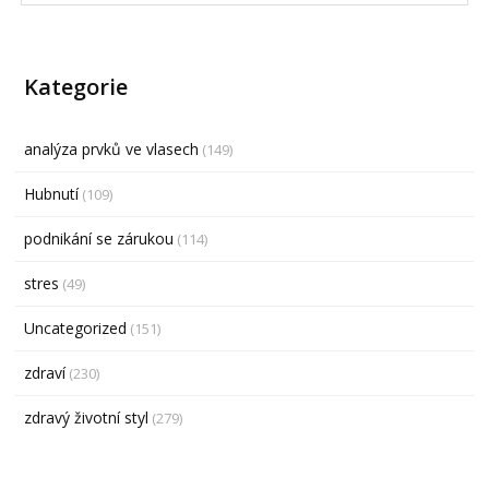
Kategorie
analýza prvků ve vlasech
(149)
Hubnutí
(109)
podnikání se zárukou
(114)
stres
(49)
Uncategorized
(151)
zdraví
(230)
zdravý životní styl
(279)