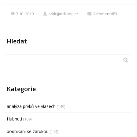
7.10. 2019
orlik@orlikovi.cz
7
Komentářů
Hledat
Kategorie
analýza prvků ve vlasech
(149)
Hubnutí
(109)
podnikání se zárukou
(114)