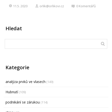
11.5. 2020
orlik@orlikovi.cz
0
Komentářů
Hledat
Kategorie
analýza prvků ve vlasech
(149)
Hubnutí
(109)
podnikání se zárukou
(114)