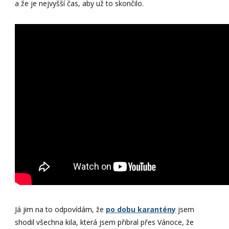
a že je nejvyšší čas, aby už to skončilo.
Já jim na to odpovídám, že
po dobu karantény
jsem
shodil všechna kila, která jsem přibral přes Vánoce, že