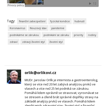
Tagy:
finanční zabezpečení
fyzická kondice
hubnutí
Koronavirus
Nouzový stav
pandemie
podnikáme se zárukou
podnikání se záruku
priority
rodiny
zdraví
zdravý životní styl
životní styl
orlik@orlikovi.cz
MUDr. Jaroslav Orlík je internista a gastroenterolog,
který se více než 20 let zabývá analýzou prvků ve
vlasech a více než 25 let podniká se zárukou.
Pomáhá lidem správně se stravovat, vyrovnávat se
se stresem a cíleně brát správné doplňky stravy na
základě analýzy prvků ve vlasech. Pomáhá lidem
zlepšit jejich zdravotní stav, životní styl a finanční