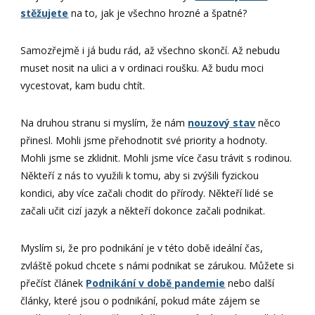
stěžujete
na to, jak je všechno hrozné a špatné?
Samozřejmě i já budu rád, až všechno skončí. Až nebudu
muset nosit na ulici a v ordinaci roušku. Až budu moci
vycestovat, kam budu chtít.
Na druhou stranu si myslím, že nám
nouzový stav
něco
přinesl. Mohli jsme přehodnotit své priority a hodnoty.
Mohli jsme se zklidnit. Mohli jsme více času trávit s rodinou.
Někteří z nás to využili k tomu, aby si zvýšili fyzickou
kondici, aby více začali chodit do přírody. Někteří lidé se
začali učit cizí jazyk a někteří dokonce začali podnikat.
Myslím si, že pro podnikání je v této době ideální čas,
zvláště pokud chcete s námi podnikat se zárukou. Můžete si
přečíst článek
Podnikání v době pandemie
nebo další
články, které jsou o podnikání, pokud máte zájem se