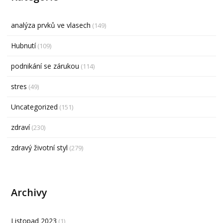
analýza prvků ve vlasech
(149)
Hubnutí
(109)
podnikání se zárukou
(114)
stres
(49)
Uncategorized
(151)
zdraví
(230)
zdravý životní styl
(279)
Archivy
Listopad 2023
(1)