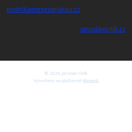
podnikamesezarukou.cz
jaroslavorlik.cz
© 2026 Jaroslav Orlík
Vytvořeno na platformě
Mioweb