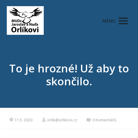
MENU
To je hrozné! Už aby to
skončilo.
11.5. 2020
orlik@orlikovi.cz
0 Komentářů