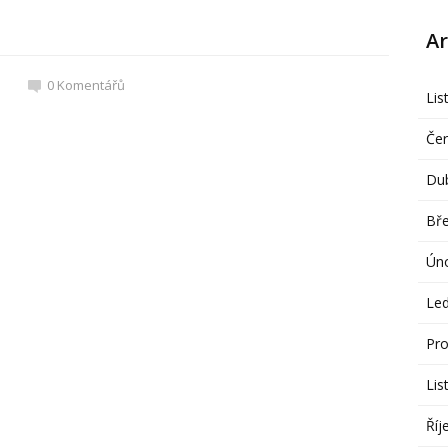
Ar
0
Komentářů
Lis
Če
Du
Bř
Ún
Le
Pro
Lis
Říj