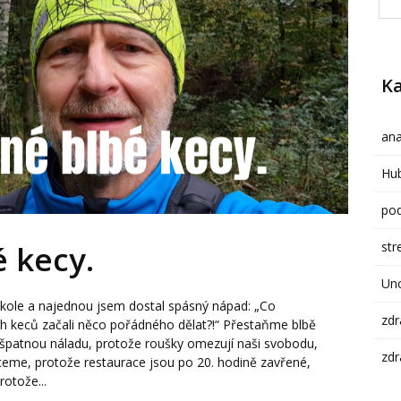
Ka
ana
Hub
pod
str
 kecy.
Un
a kole a najednou jsem dostal spásný nápad: „Co
zdr
h keců začali něco pořádného dělat?!“ Přestaňme blbě
 špatnou náladu, protože roušky omezují naši svobodu,
zdr
eme, protože restaurace jsou po 20. hodině zavřené,
otože...