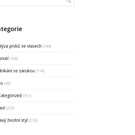
tegorie
lýza prvků ve vlasech
(149)
nutí
(109)
nikání se zárukou
(114)
es
(49)
categorized
(151)
aví
(230)
avý životní styl
(279)