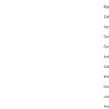
Říj
Zář
Sr
Če
Če
Kv
Du
Bř
Ún
Le
Pro