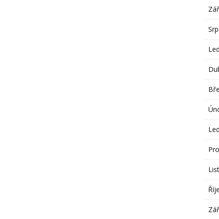
Zář
Sr
Le
Du
Bř
Ún
Le
Pro
Lis
Říj
Zář