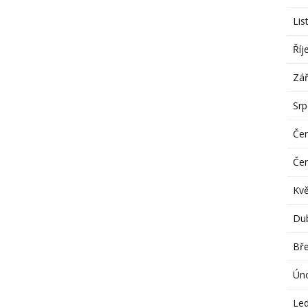
Lis
Říj
Zář
Sr
Če
Če
Kv
Du
Bř
Ún
Le