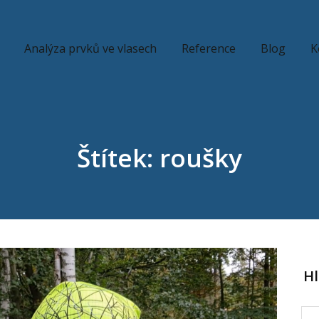
Analýza prvků ve vlasech
Reference
Blog
K
Štítek: roušky
H