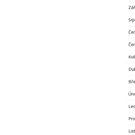
Zář
Sr
Če
Če
Kv
Du
Bř
Ún
Le
Pro
Lis