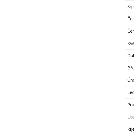
Sr
Če
Če
Kv
Du
Bř
Ún
Le
Pro
Lis
Říj