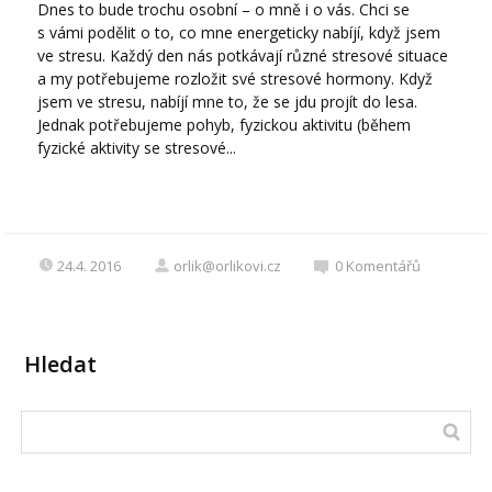
Dnes to bude trochu osobní – o mně i o vás. Chci se
s vámi podělit o to, co mne energeticky nabíjí, když jsem
ve stresu. Každý den nás potkávají různé stresové situace
a my potřebujeme rozložit své stresové hormony. Když
jsem ve stresu, nabíjí mne to, že se jdu projít do lesa.
Jednak potřebujeme pohyb, fyzickou aktivitu (během
fyzické aktivity se stresové...
24.4. 2016
orlik@orlikovi.cz
0
Komentářů
Hledat