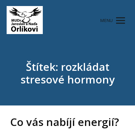
MENU
Štítek: rozkládat
stresové hormony
Co vás nabíjí energií?