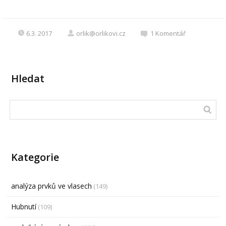
6.3. 2017
orlik@orlikovi.cz
1
Komentář
Hledat
Kategorie
analýza prvků ve vlasech
(149)
Hubnutí
(109)