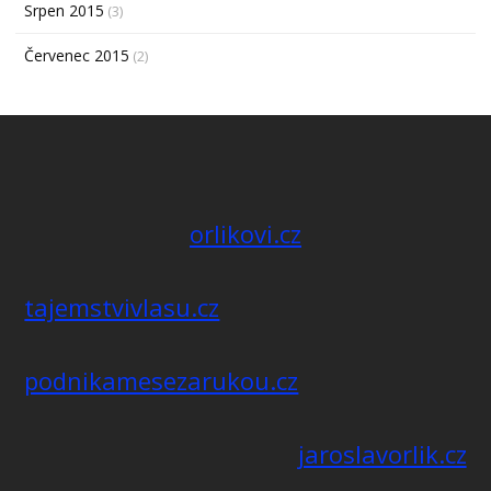
Srpen 2015
(3)
Červenec 2015
(2)
orlikovi.cz
tajemstvivlasu.cz
podnikamesezarukou.cz
jaroslavorlik.cz