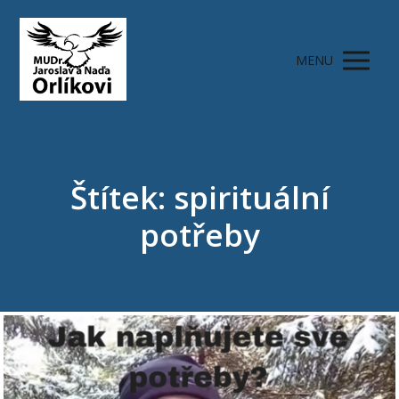
MENU
Štítek: spirituální
potřeby