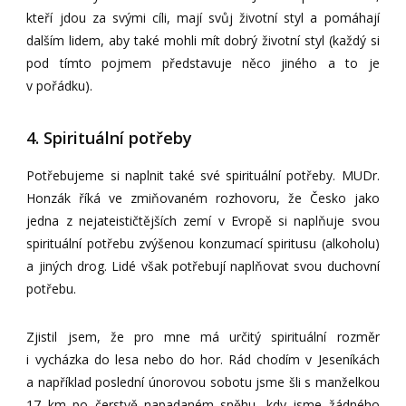
kteří jdou za svými cíli, mají svůj životní styl a pomáhají
dalším lidem, aby také mohli mít dobrý životní styl (každý si
pod tímto pojmem představuje něco jiného a to je
v pořádku).
4. Spirituální potřeby
Potřebujeme si naplnit také své spirituální potřeby. MUDr.
Honzák říká ve zmiňovaném rozhovoru, že Česko jako
jedna z nejateističtějších zemí v Evropě si naplňuje svou
spirituální potřebu zvýšenou konzumací spiritusu (alkoholu)
a jiných drog. Lidé však potřebují naplňovat svou duchovní
potřebu.
Zjistil jsem, že pro mne má určitý spirituální rozměr
i vycházka do lesa nebo do hor. Rád chodím v Jeseníkách
a například poslední únorovou sobotu jsme šli s manželkou
17 km po čerstvě napadaném sněhu, kdy jsme žádného