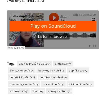
život díky lepšímu zdraví.
Tagy:
analýza prvků ve vlasech
antioxidanty
Biologické potřeby
bodykey by Nutrilite
doplňky stravy
genetické vyšetření
podnikání se zárukou
psychologické potřeby
sociální potřeby
spirituální potřeby
stopové prvky
vitaminy
zdravý životní styl