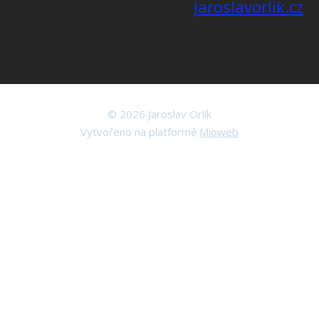
jaroslavorlik.cz
© 2026 Jaroslav Orlík
Vytvořeno na platformě
Mioweb