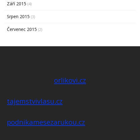
Září 2015
(4)
Srpen 2015
(3)
Červenec 2015
(2)
orlikovi.cz
tajemstvivlasu.cz
podnikamesezarukou.cz