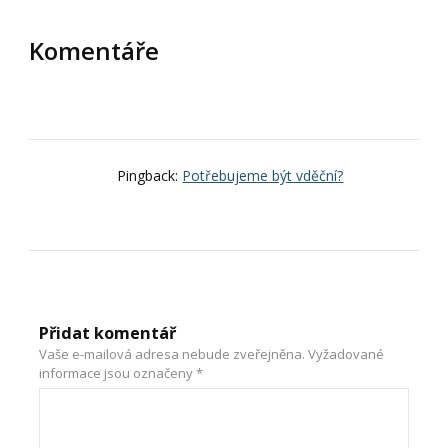
Komentáře
Pingback:
Potřebujeme být vděční?
Přidat komentář
Vaše e-mailová adresa nebude zveřejněna.
Vyžadované
informace jsou označeny
*