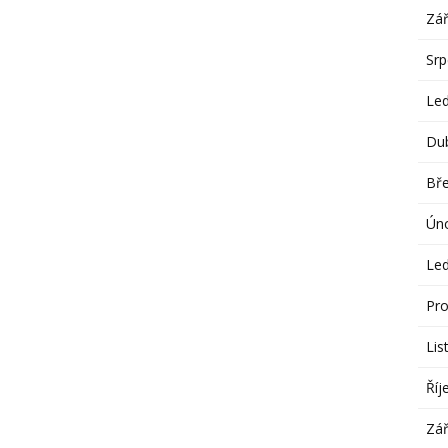
Zář
Sr
Le
Du
Bř
Ún
Le
Pro
Lis
Říj
Zář