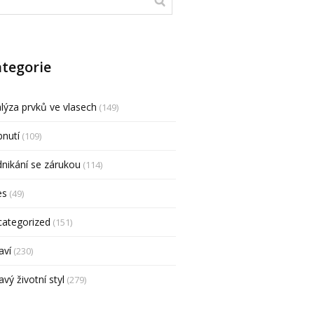
tegorie
lýza prvků ve vlasech
(149)
nutí
(109)
nikání se zárukou
(114)
es
(49)
categorized
(151)
aví
(230)
avý životní styl
(279)