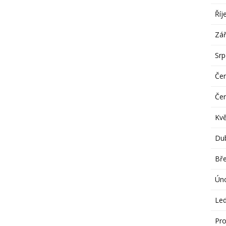
Říj
Zář
Sr
Če
Če
Kv
Du
Bř
Ún
Le
Pro