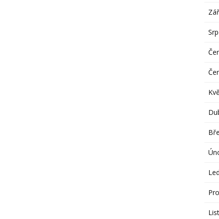
Zář
Sr
Če
Če
Kv
Du
Bř
Ún
Le
Pro
Lis