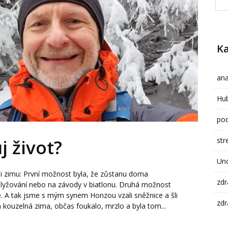
Ka
ana
Hub
pod
str
j život?
Un
iji zimu: První možnost byla, že zůstanu doma
zdr
é lyžování nebo na závody v biatlonu. Druhá možnost
vně. A tak jsme s mým synem Honzou vzali sněžnice a šli
zdr
m kouzelná zima, občas foukalo, mrzlo a byla tom...