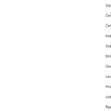
Sr
Če
Če
Kv
Du
Bř
Ún
Le
Pro
Lis
Říj