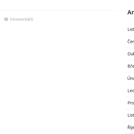
Ar
0
Komentářů
Lis
Če
Du
Bř
Ún
Le
Pro
Lis
Říj