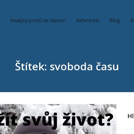
Analýza prvků ve vlasech
Reference
Blog
K
Štítek: svoboda času
H