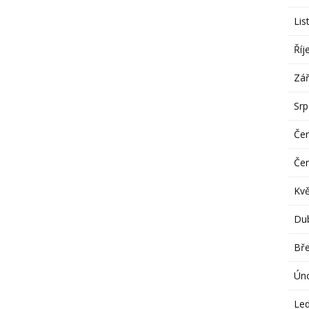
Lis
Říj
Zář
Sr
Če
Če
Kv
Du
Bř
Ún
Le