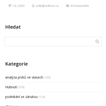
1.6. 2020
orlik@orlikovi.cz
4
Komentáře
Hledat
Kategorie
analýza prvků ve vlasech
(149)
Hubnutí
(109)
podnikání se zárukou
(114)