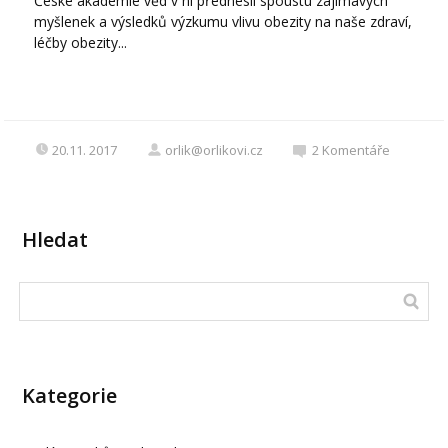
České akademie věd v ní přednesli spoustu zajímavých
myšlenek a výsledků výzkumu vlivu obezity na naše zdraví,
léčby obezity...
20.11. 2017
orlik@orlikovi.cz
2
Komentáře
Hledat
Kategorie