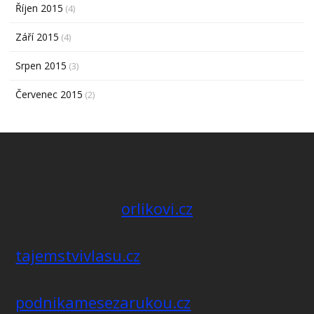
Říjen 2015
(4)
Září 2015
(4)
Srpen 2015
(3)
Červenec 2015
(2)
orlikovi.cz
tajemstvivlasu.cz
podnikamesezarukou.cz