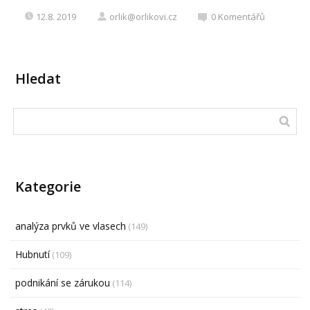
12.8. 2019
orlik@orlikovi.cz
0
Komentářů
Hledat
Kategorie
analýza prvků ve vlasech
(149)
Hubnutí
(109)
podnikání se zárukou
(114)