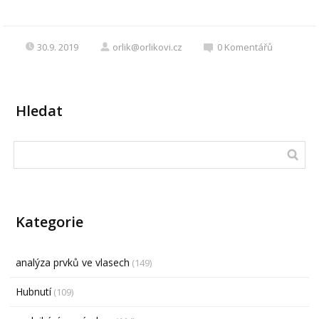
30.9. 2019
orlik@orlikovi.cz
0
Komentářů
Hledat
Kategorie
analýza prvků ve vlasech
(149)
Hubnutí
(109)