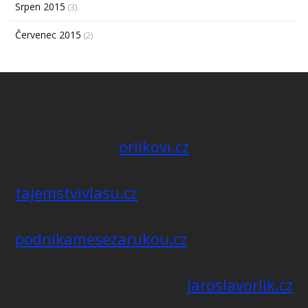
Srpen 2015
(3)
Červenec 2015
(2)
orlikovi.cz
tajemstvivlasu.cz
podnikamesezarukou.cz
jaroslavorlik.cz