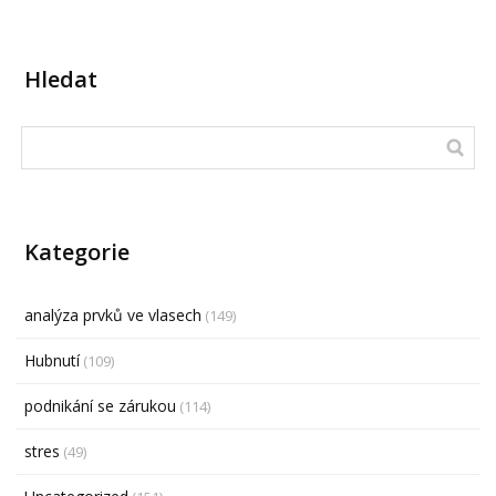
Hledat
Kategorie
analýza prvků ve vlasech
(149)
Hubnutí
(109)
podnikání se zárukou
(114)
stres
(49)