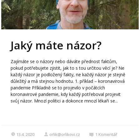
Jaký máte názor?
Zajímáte se o názory nebo dáváte přednost faktům,
pokud potřebujete zjistit, jak to s tou určitou věcí je? Ne
každý názor je podložený fakty, ne každý názor je stejně
důležitý a má stejnou hodnotu. 1. příklad – koronavirová
pandemie Příkladně se to projevilo v počátcích
koronavirové pandemie, kdy každý potřeboval projevit
svůj názor. Mnozí politici a dokonce mnozí lékaři se...
13.4. 2020
orlik@orlikovi.cz
1
Komentář