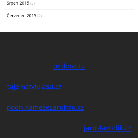
Srpen 2015
(3)
Červenec 2015
(2)
orlikovi.cz
tajemstvivlasu.cz
podnikamesezarukou.cz
jaroslavorlik.cz