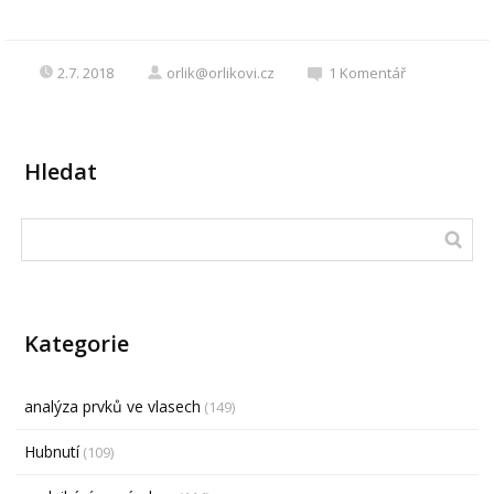
2.7. 2018
orlik@orlikovi.cz
1
Komentář
Hledat
Kategorie
analýza prvků ve vlasech
(149)
Hubnutí
(109)