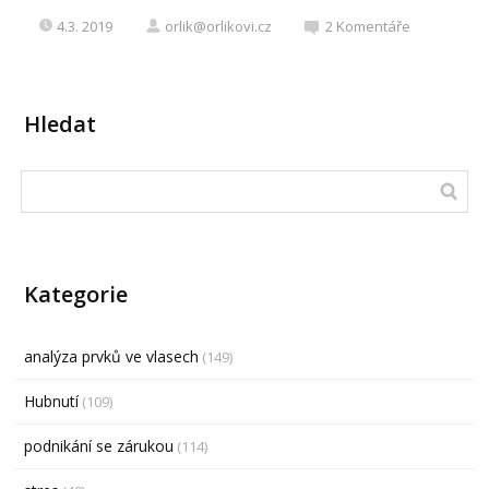
4.3. 2019
orlik@orlikovi.cz
2
Komentáře
Hledat
Kategorie
analýza prvků ve vlasech
(149)
Hubnutí
(109)
podnikání se zárukou
(114)