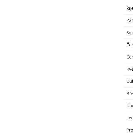
Říj
Zář
Sr
Če
Če
Kv
Du
Bř
Ún
Le
Pro