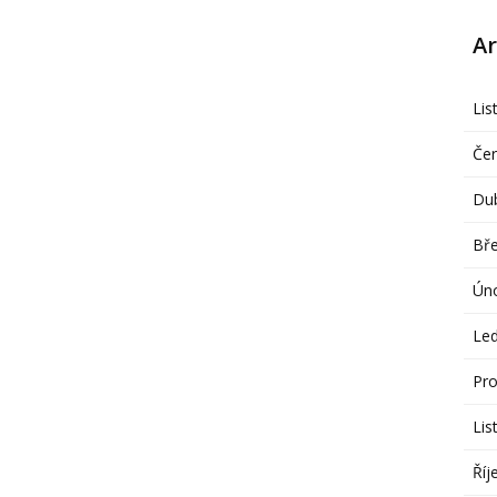
Ar
Lis
Če
Du
Bř
Ún
Le
Pro
Lis
Říj