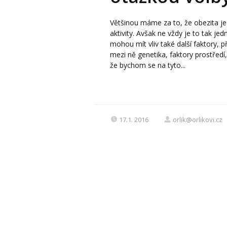
Většinou máme za to, že obezita je
aktivity. Avšak ne vždy je to tak j
mohou mít vliv také další faktory, 
mezi ně genetika, faktory prostředí
že bychom se na tyto...
17.1. 2016
orlik@orlikovi.cz