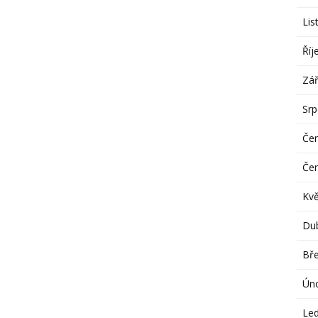
Lis
Říj
Zář
Sr
Če
Če
Kv
Du
Bř
Ún
Le