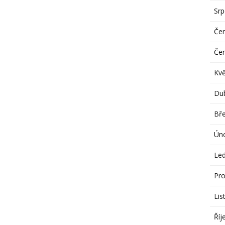
Sr
Če
Če
Kv
Du
Bř
Ún
Le
Pro
Lis
Říj