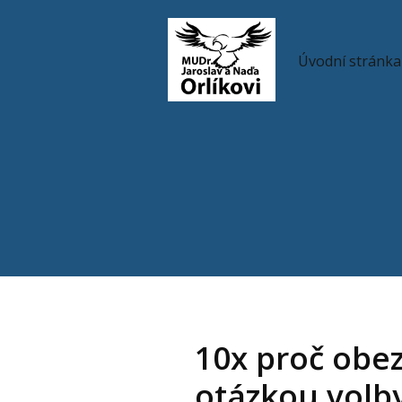
Úvodní stránka
10x proč obez
otázkou volb