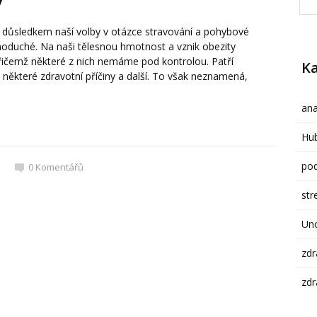
 důsledkem naší volby v otázce stravování a pohybové
ednoduché. Na naši tělesnou hmotnost a vznik obezity
přičemž některé z nich nemáme pod kontrolou. Patří
Ka
, některé zdravotní příčiny a další. To však neznamená,
ana
Hub
pod
0
Komentářů
str
Un
zdr
zdr