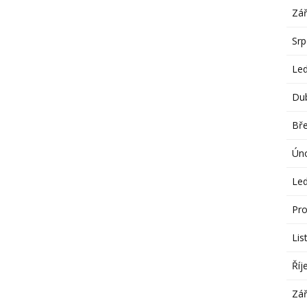
Zář
Sr
Le
Du
Bř
Ún
Le
Pro
Lis
Říj
Zář