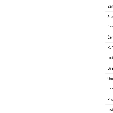
Zář
Sr
Če
Če
Kv
Du
Bř
Ún
Le
Pro
Lis