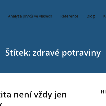
Analýza prvků ve vlasech
Reference
Blog
K
Štítek: zdravé potraviny
H
ita není vždy jen
y