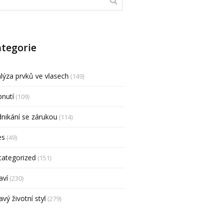
tegorie
lýza prvků ve vlasech
(149)
nutí
(109)
nikání se zárukou
(114)
es
(49)
categorized
(151)
aví
(230)
avý životní styl
(279)