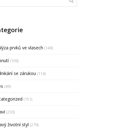
tegorie
lýza prvků ve vlasech
(149)
nutí
(109)
nikání se zárukou
(114)
es
(49)
categorized
(151)
aví
(230)
avý životní styl
(279)