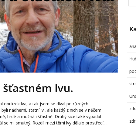
Ka
ana
Hub
pod
str
šťastném lvu.
Un
l obrázek lva, a tak jsem se díval po různých
zdr
yli nádherní, statní lvi, ale každý z nich se v něčem
laně, hrdě a možná i šťastně. Druhý sice také vypadal
zdr
l se mi smutný. Rozdíl mezi těmi lvy dělalo prostředí,...