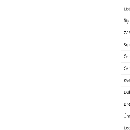
Lis
Říj
Zář
Sr
Če
Če
Kv
Du
Bř
Ún
Le