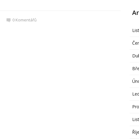
Ar
0
Komentářů
Lis
Če
Du
Bř
Ún
Le
Pro
Lis
Říj