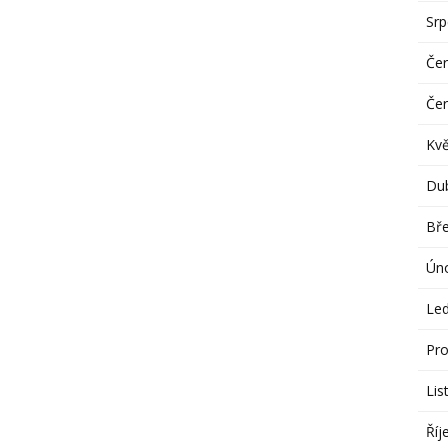
Sr
Če
Če
Kv
Du
Bř
Ún
Le
Pro
Lis
Říj