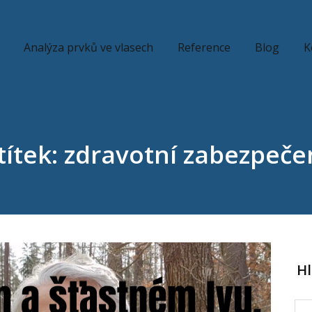
Analýza prvků ve vlasech
Reference
Blog
K
títek: zdravotní zabezpeče
H