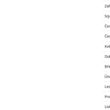
Zář
Sr
Če
Če
Kv
Du
Bř
Ún
Le
Pro
Lis