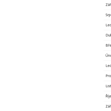
Zář
Sr
Le
Du
Bř
Ún
Le
Pro
Lis
Říj
Zář