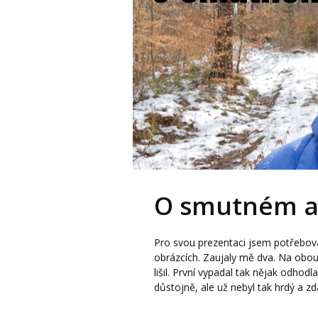
O smutném a 
Pro svou prezentaci jsem potřebova
obrázcích. Zaujaly mě dva. Na obou b
lišil. První vypadal tak nějak odhod
důstojně, ale už nebyl tak hrdý a zdá