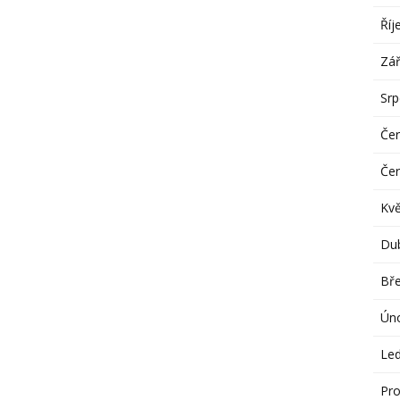
Říj
Zář
Sr
Če
Če
Kv
Du
Bř
Ún
Le
Pro