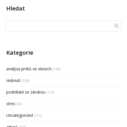
Hledat
Kategorie
analýza prvků ve vlasech
(149)
Hubnutí
(109)
podnikání se zárukou
(114)
stres
(49)
Uncategorized
(151)
zdraví