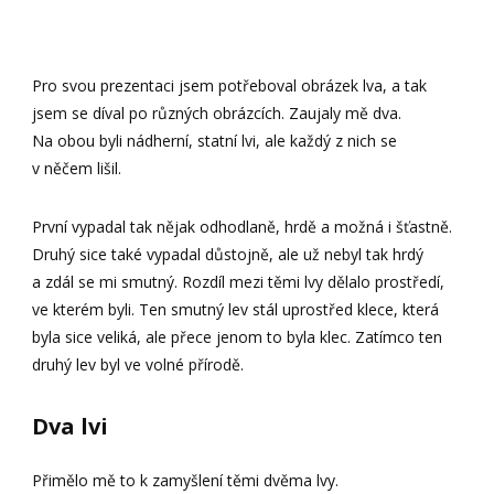
Pro svou prezentaci jsem potřeboval obrázek lva, a tak
jsem se díval po různých obrázcích. Zaujaly mě dva.
Na obou byli nádherní, statní lvi, ale každý z nich se
v něčem lišil.
První vypadal tak nějak odhodlaně, hrdě a možná i šťastně.
Druhý sice také vypadal důstojně, ale už nebyl tak hrdý
a zdál se mi smutný. Rozdíl mezi těmi lvy dělalo prostředí,
ve kterém byli. Ten smutný lev stál uprostřed klece, která
byla sice veliká, ale přece jenom to byla klec. Zatímco ten
druhý lev byl ve volné přírodě.
Dva lvi
Přimělo mě to k zamyšlení těmi dvěma lvy.