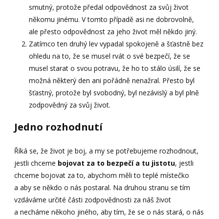
smutný, protože předal odpovědnost za svůj život
někomu jinému. V tomto případě asi ne dobrovolně,
ale přesto odpovědnost za jeho život měl někdo jiný.
Zatímco ten druhý lev vypadal spokojeně a šťastně bez
ohledu na to, že se musel rvát o své bezpečí, že se
musel starat o svou potravu, že ho to stálo úsilí, že se
možná některý den ani pořádně nenažral. Přesto byl
šťastný, protože byl svobodný, byl nezávislý a byl plně
zodpovědný za svůj život.
Jedno rozhodnutí
Říká se, že život je boj, a my se potřebujeme rozhodnout,
jestli chceme
bojovat za to bezpečí a tu jistotu
, jestli
chceme bojovat za to, abychom měli to teplé místečko
a aby se někdo o nás postaral. Na druhou stranu se tím
vzdáváme určité části zodpovědnosti za náš život
a necháme někoho jiného, aby tím, že se o nás stará, o nás