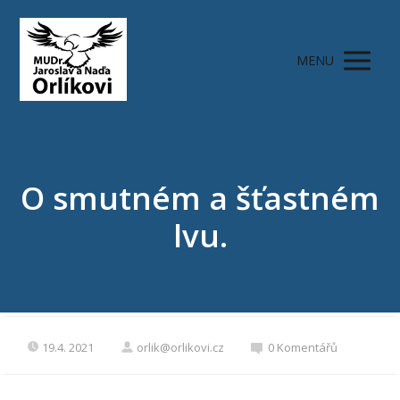
MENU
O smutném a šťastném
lvu.
19.4. 2021
orlik@orlikovi.cz
0 Komentářů