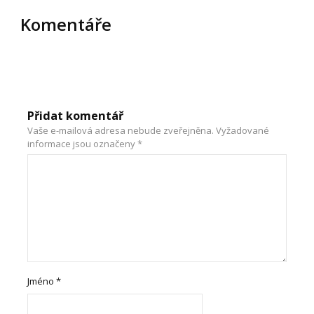
Komentáře
Přidat komentář
Vaše e-mailová adresa nebude zveřejněna.
Vyžadované
informace jsou označeny
*
Jméno
*