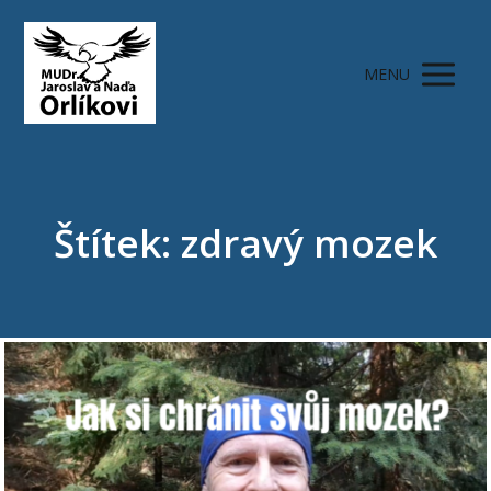
MENU
Štítek: zdravý mozek