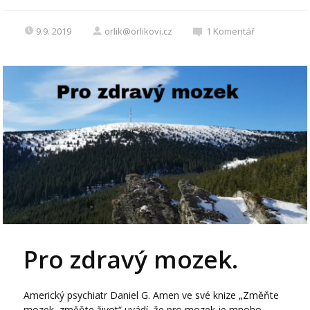
9.9. 2019
orlik@orlikovi.cz
1
Komentář
Pro zdravý mozek.
Americký psychiatr Daniel G. Amen ve své knize „Změňte
mozek, změňte život“ uvádí, že pro mozek je mnoho