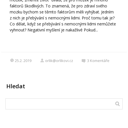
faktorů škodlivých. To znamená, že pro zdraví svého
mozku bychom se těmto faktorům měli vyhýbat. Jedním
z nich je přebývání s nemocnými lidmi. Proč tomu tak je?
Co dělat, když se přebývání s nemocnými lidmi nemůžete
vyhnout? Negativní myšlení je nakažlivé Pokud...
25.2. 2019
orlik@orlikovi.cz
3
Komentáře
Hledat