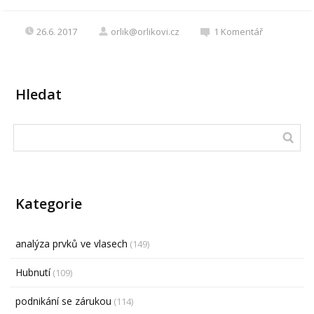
26.6. 2017
orlik@orlikovi.cz
1
Komentář
Hledat
Kategorie
analýza prvků ve vlasech
(149)
Hubnutí
(109)
podnikání se zárukou
(114)