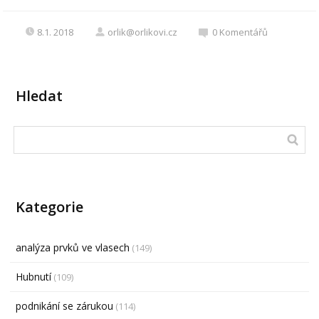
8.1. 2018
orlik@orlikovi.cz
0
Komentářů
Hledat
Kategorie
analýza prvků ve vlasech
(149)
Hubnutí
(109)
podnikání se zárukou
(114)