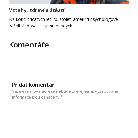
Vztahy, zdraví a štěstí.
Na konci třicátých let 20. století američtí psychologové
začali sledovat skupinu mladých…
Komentáře
Přidat komentář
Vaše e-mailová adresa nebude zveřejněna.
Vyžadované
informace jsou označeny
*