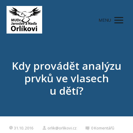
MENU
Kdy provádět analýzu
prvků ve vlasech
u dětí?
31.10. 2016
orlik@orlikovi.cz
0 Komentářů