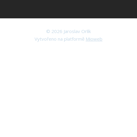
© 2026 Jaroslav Orlík
Vytvořeno na platformě
Mioweb