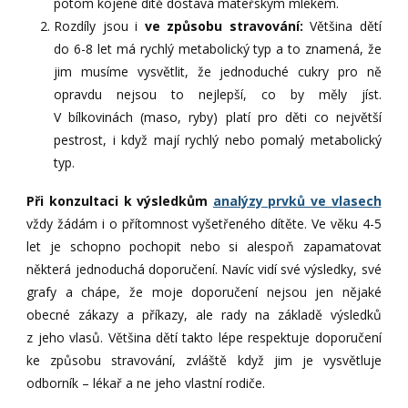
potom kojené dítě dostává mateřským mlékem.
Rozdíly jsou i
ve způsobu stravování:
Většina dětí
do 6-8 let má rychlý metabolický typ a to znamená, že
jim musíme vysvětlit, že jednoduché cukry pro ně
opravdu nejsou to nejlepší, co by měly jíst.
V bílkovinách (maso, ryby) platí pro děti co největší
pestrost, i když mají rychlý nebo pomalý metabolický
typ.
Při konzultaci k výsledkům
analýzy prvků ve vlasech
vždy žádám i o přítomnost vyšetřeného dítěte. Ve věku 4-5
let je schopno pochopit nebo si alespoň zapamatovat
některá jednoduchá doporučení. Navíc vidí své výsledky, své
grafy a chápe, že moje doporučení nejsou jen nějaké
obecné zákazy a příkazy, ale rady na základě výsledků
z jeho vlasů. Většina dětí takto lépe respektuje doporučení
ke způsobu stravování, zvláště když jim je vysvětluje
odborník – lékař a ne jeho vlastní rodiče.