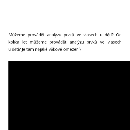
Můžeme provádět analýzu prvků ve vlasech u dětí? Od
kolika let můžeme provádět analýzu prvků ve vlasech
u dětí? Je tam nějaké věkové omezení?