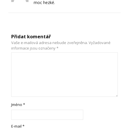
moc hezké.
Přidat komentář
Vaše e-mailová adresa nebude zveřejněna.
Vyžadované
informace jsou označeny
*
Jméno
*
E-mail
*