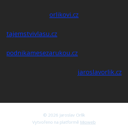
orlikovi.cz
tajemstvivlasu.cz
podnikamesezarukou.cz
jaroslavorlik.cz
© 2026 Jaroslav Orlík
Vytvořeno na platformě
Mioweb