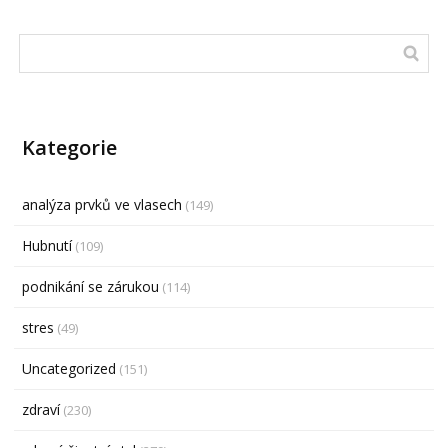
Kategorie
analýza prvků ve vlasech
(149)
Hubnutí
(109)
podnikání se zárukou
(114)
stres
(49)
Uncategorized
(151)
zdraví
(230)