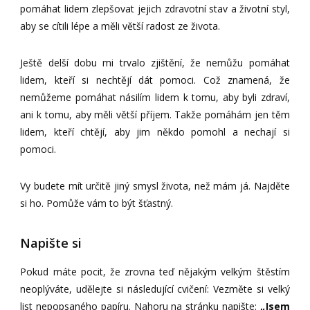
pomáhat lidem zlepšovat jejich zdravotní stav a životní styl,
aby se cítili lépe a měli větší radost ze života.
Ještě delší dobu mi trvalo zjištění, že nemůžu pomáhat
lidem, kteří si nechtějí dát pomoci. Což znamená, že
nemůžeme pomáhat násilím lidem k tomu, aby byli zdraví,
ani k tomu, aby měli větší příjem. Takže pomáhám jen těm
lidem, kteří chtějí, aby jim někdo pomohl a nechají si
pomoci.
Vy budete mít určitě jiný smysl života, než mám já. Najděte
si ho. Pomůže vám to být šťastný.
Napište si
Pokud máte pocit, že zrovna teď nějakým velkým štěstím
neoplýváte, udělejte si následující cvičení: Vezměte si velký
list nepopsaného papíru. Nahoru na stránku napište:
„Jsem