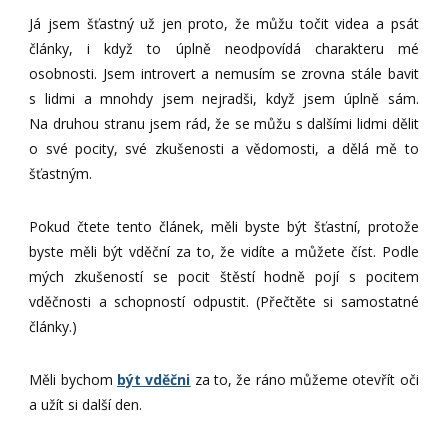
Já jsem šťastný už jen proto, že můžu točit videa a psát
články, i když to úplně neodpovídá charakteru mé
osobnosti. Jsem introvert a nemusím se zrovna stále bavit
s lidmi a mnohdy jsem nejradši, když jsem úplně sám.
Na druhou stranu jsem rád, že se můžu s dalšími lidmi dělit
o své pocity, své zkušenosti a vědomosti, a dělá mě to
šťastným.
Pokud čtete tento článek, měli byste být šťastní, protože
byste měli být vděční za to, že vidíte a můžete číst. Podle
mých zkušeností se pocit štěstí hodně pojí s pocitem
vděčnosti a schopností odpustit. (Přečtěte si samostatné
články.)
Měli bychom
být vděčni
za to, že ráno můžeme otevřít oči
a užít si další den.