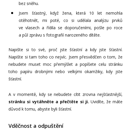
bez sněhu.
Jsem šťastný, když žena, která 10 let nemohla
otěhotnět, mi poté, co si udělala analýzu prvků
ve vlasech a řídila se doporučeními, pošle po roce
a půl zprávu s fotografií narozeného dítěte.
Napište si to své, proč jste šťastní a kdy jste šťastní.
Napište si tam toho co nejvíc. Jsem přesvědčen o tom, že
nebudete muset moc přemýšlet a popíšete celu stránku
toho papíru drobnými nebo velkými okamžiky, kdy jste
šťastní.
A v momentě, kdy se nebudete cítit zrovna nejšťastnější,
stránku si vytáhněte a přečtěte si ji.
Uvidíte, že máte
důvod k tomu, abyste byli šťastní.
Vděčnost a odpuštění