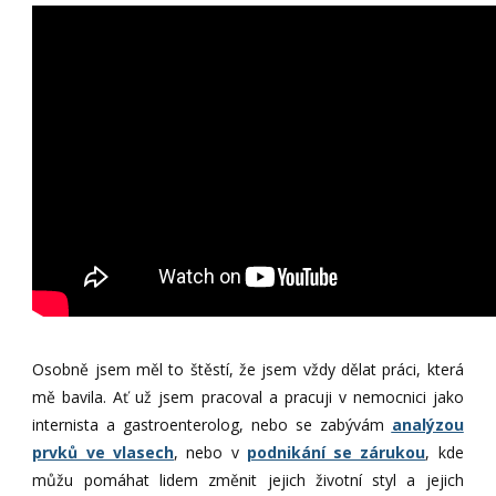
Osobně jsem měl to štěstí, že jsem vždy dělat práci, která
mě bavila. Ať už jsem pracoval a pracuji v nemocnici jako
internista a gastroenterolog, nebo se zabývám
analýzou
prvků ve vlasech
, nebo v
podnikání se zárukou
, kde
můžu pomáhat lidem změnit jejich životní styl a jejich