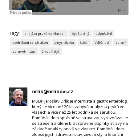
Tagy:
analýza prvků ve vlasech
být šťastný
odpuštění
podnikání se zárukou
smysl života
štěstí
Vděčnost
zdraví
zdravotní stav
životní styl
orlik@orlikovi.cz
MUDr. Jaroslav Orlík je internista a gastroenterolog,
který se více než 20 let zabývá analýzou prvků ve
vlasech a více než 25 let podniká se zárukou.
Pomáhá lidem správně se stravovat, vyrovnávat se
se stresem a cíleně brát správné doplňky stravy na
základě analýzy prvků ve vlasech. Pomáhá lidem
zlepšit jejich zdravotní stav, životní styl a finanční