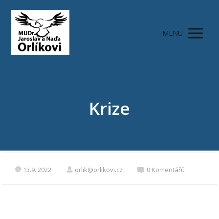
MENU
Krize
13.9. 2022
orlik@orlikovi.cz
0 Komentářů