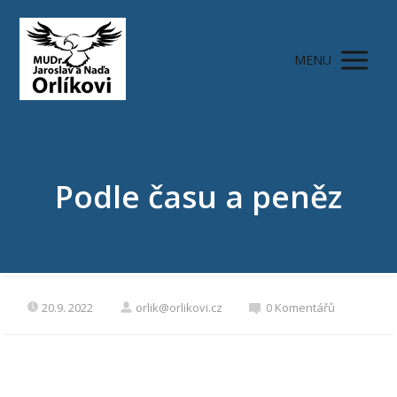
MENU
Podle času a peněz
20.9. 2022
orlik@orlikovi.cz
0 Komentářů