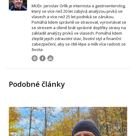
MUDr. Jaroslav Orlík je internista a gastroenterolog,
který se více než 20 let zabývá analýzou prvků ve
vlasech a více než 25 let podniká se zárukou.
Pomáhá lidem správně se stravovat, vyrovnávat se
se stresem a cíleně brát správné doplňky stravy na
základě analýzy prvků ve vlasech. Pomáhá lidem
zlepšit jejich zdravotní stav, životní styl a finanční
zabezpečení, aby se cítili lépe a měli více radosti ze
života.
Podobné články