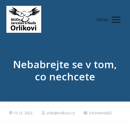
MENU
Nebabrejte se v tom,
co nechcete
13.12. 2022
orlik@orlikovi.cz
0 Komentářů