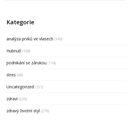
Kategorie
analýza prvků ve vlasech
(149)
Hubnutí
(109)
podnikání se zárukou
(114)
stres
(49)
Uncategorized
(151)
zdraví
(230)
zdravý životní styl
(279)