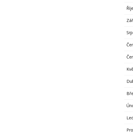
Říj
Zář
Sr
Če
Če
Kv
Du
Bř
Ún
Le
Pro