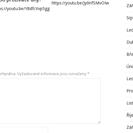
https://youtu.be/Jy0nfSMvOIw
Zář
ps://youtu.be/Y8dfcVvp5gg
Sr
Le
Du
Bř
Ún
eřejněna.
Vyžadované informace jsou označeny
*
Le
Pro
Lis
Říj
Zář