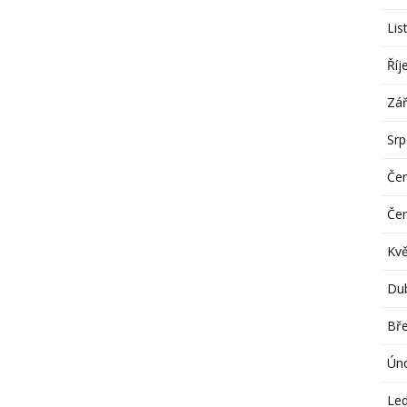
Lis
Říj
Zář
Sr
Če
Če
Kv
Du
Bř
Ún
Le