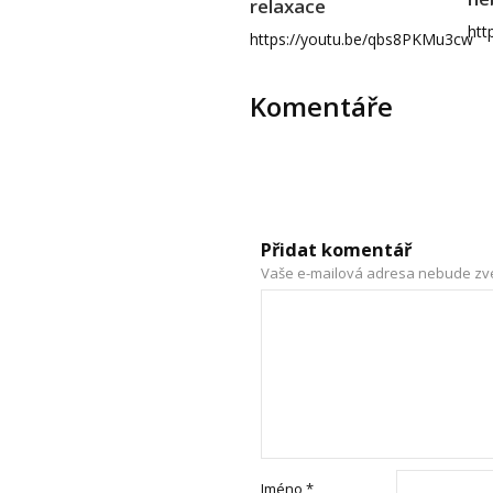
relaxace
htt
https://youtu.be/qbs8PKMu3cw
Komentáře
Přidat komentář
Vaše e-mailová adresa nebude zv
Jméno
*