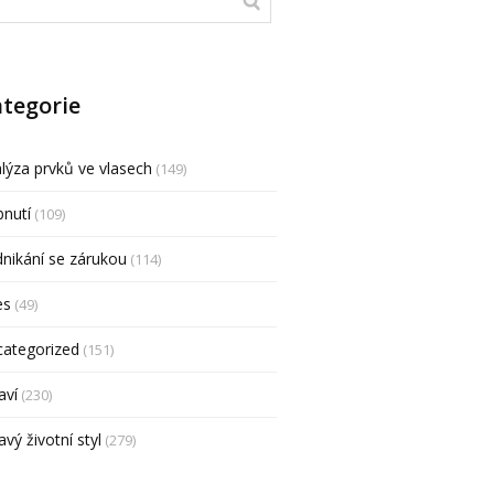
tegorie
lýza prvků ve vlasech
(149)
nutí
(109)
nikání se zárukou
(114)
es
(49)
categorized
(151)
aví
(230)
avý životní styl
(279)