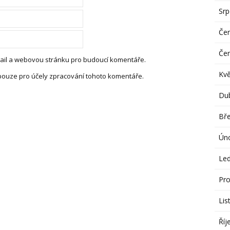
Sr
Če
Če
-mail a webovou stránku pro budoucí komentáře.
Kv
pouze pro účely zpracování tohoto komentáře.
Du
Bř
Ún
Le
Pro
Lis
Říj