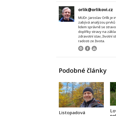
orlik@orlikovi.cz
MUDr. Jaroslav Orlík je i
zabývá analýzou prvků 
lidem správně se stravo
doplňky stravy na zákla
zdravotní stav, životní s
radosti ze života.
Podobné články
Lo
Listopadová
ne