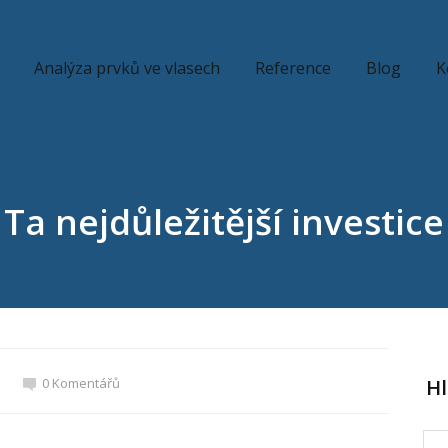
Analýza prvků ve vlasech
Reference
Blog
K
Ta nejdůležitější investice
0 Komentářů
H