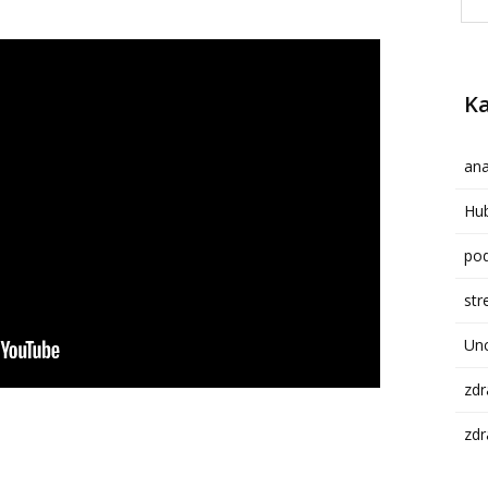
Ka
ana
Hub
pod
str
Un
zdr
zdr