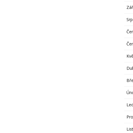
Zář
Sr
Če
Če
Kv
Du
Bř
Ún
Le
Pro
Lis