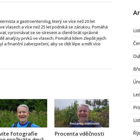
Ar
nternista a gastroenterolog, který se více než 20 let
ve vlasech a více než 25 let podniká se zárukou. Pomáhá
Lis
vat, vyrovnávat se se stresem a cíleně brát správné
dě analýzy prvků ve vlasech. Pomáhá lidem zlepšit jejich
Če
tyl a finanční zabezpečení, aby se cítili lépe a měli více
Du
Bř
Ún
Le
Pro
Lis
Říj
víte fotografie
Procenta vděčnosti
bo prožíváte dny?