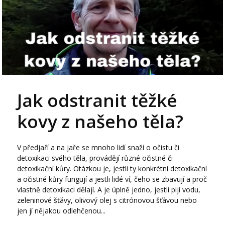
Jak odstranit těžké
kovy z našeho těla?
V předjaří a na jaře se mnoho lidí snaží o očistu či
detoxikaci svého těla, provádějí různé očistné či
detoxikační kůry. Otázkou je, jestli ty konkrétní detoxikační
a očistné kůry fungují a jestli lidé ví, čeho se zbavují a proč
vlastně detoxikaci dělají. A je úplně jedno, jestli pijí vodu,
zeleninové šťávy, olivový olej s citrónovou šťávou nebo
jen jí nějakou odlehčenou...