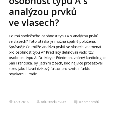
osobnost typu A s
analýzou prvků
ve vlasech?
Co má společného osobnost typu A s analýzou prvků
ve vlasech? Tato otázka je možná špatně položená.
Správněji: Co může analýza prvků ve vlasech znamenat
pro osobnost typu A? Před lety definovali vědci tzv.
osobnost typu A: Dr. Meyer Friedman, známý kardiolog ze
San Franciska, byl jedním z těch, kdo nejvíce prosazovali
stres jako hlavní rizikový faktor pro vznik infarktu
myokardu. Podle...
12.9. 2016
orlik@orlikovi.cz
0
Komentářů