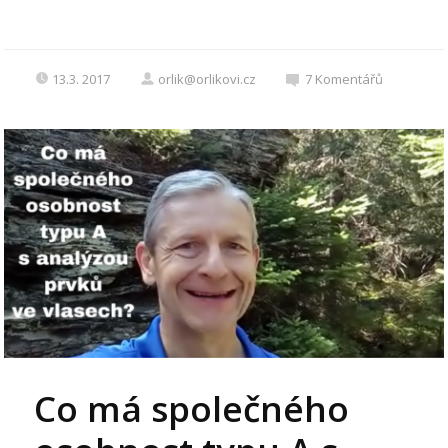
13.3. 2017
orlik@orlikovi.cz
7
Komentářů
Co má společného