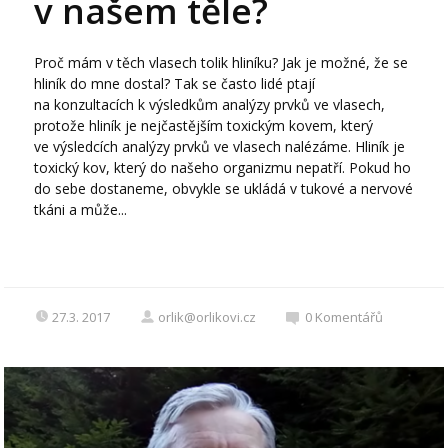
v našem těle?
Proč mám v těch vlasech tolik hliníku? Jak je možné, že se
hliník do mne dostal? Tak se často lidé ptají
na konzultacích k výsledkům analýzy prvků ve vlasech,
protože hliník je nejčastějším toxickým kovem, který
ve výsledcích analýzy prvků ve vlasech nalézáme. Hliník je
toxický kov, který do našeho organizmu nepatří. Pokud ho
do sebe dostaneme, obvykle se ukládá v tukové a nervové
tkáni a může...
27.3. 2017
orlik@orlikovi.cz
0
Komentářů