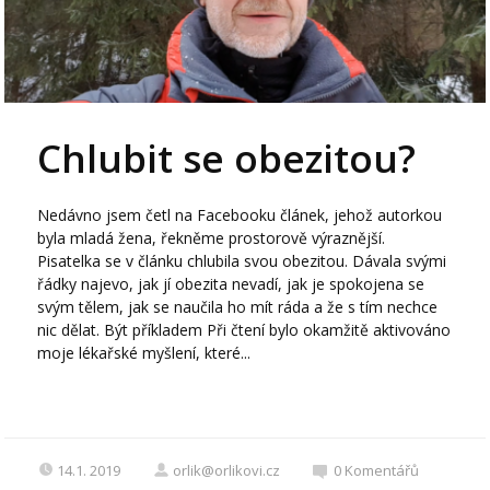
Chlubit se obezitou?
Nedávno jsem četl na Facebooku článek, jehož autorkou
byla mladá žena, řekněme prostorově výraznější.
Pisatelka se v článku chlubila svou obezitou. Dávala svými
řádky najevo, jak jí obezita nevadí, jak je spokojena se
svým tělem, jak se naučila ho mít ráda a že s tím nechce
nic dělat. Být příkladem Při čtení bylo okamžitě aktivováno
moje lékařské myšlení, které...
14.1. 2019
orlik@orlikovi.cz
0
Komentářů