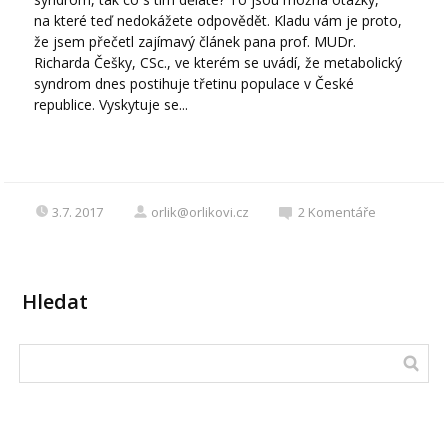
na které teď nedokážete odpovědět. Kladu vám je proto,
že jsem přečetl zajímavý článek pana prof. MUDr.
Richarda Češky, CSc., ve kterém se uvádí, že metabolický
syndrom dnes postihuje třetinu populace v České
republice. Vyskytuje se...
3.7. 2017
orlik@orlikovi.cz
2
Komentáře
Hledat