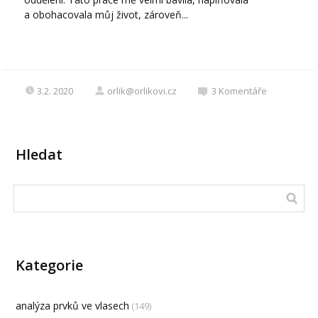
a obohacovala můj život, zároveň...
3.2. 2020
orlik@orlikovi.cz
3
Komentáře
Hledat
Kategorie
analýza prvků ve vlasech
(149)