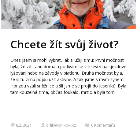
Chcete žít svůj život?
Dnes jsem si mohl vybrat, jak si užiji zimu: První možnost
byla, že zůstanu doma a podívám se v televizi na sjezdové
lyžování nebo na závody v biatlonu. Druhá možnost byla,
že si tu zimu půjdu užít aktivně. A tak jsme s mým synem
Honzou vzali sněžnice a šli jsme se projít do Jeseníků. Byla
tam kouzelná zima, občas foukalo, mrzlo a byla tom...
8.2. 2021
orlik@orlikovi.cz
0
Komentářů