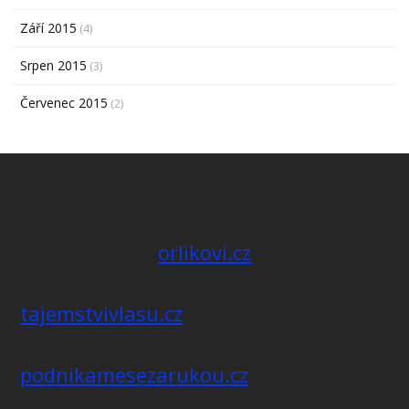
Září 2015
(4)
Srpen 2015
(3)
Červenec 2015
(2)
orlikovi.cz
tajemstvivlasu.cz
podnikamesezarukou.cz