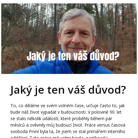
Jaký je ten váš důvod?
To, co děláme ve svém volném čase, určuje často to, jak
bude náš život vypadat v budoucnosti. V polovině 90. let
se stalo několik událostí, které proběhly během pár
měsíců a ovlivnily můj budoucí život. Práce versus časová
svoboda První byla ta, že jsem se stal primářem interního
oddělení. Tato práce mě velmi bavila, naplňovala