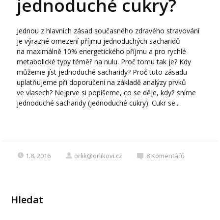
jednoduché cukry?
Jednou z hlavních zásad současného zdravého stravování
je výrazné omezení příjmu jednoduchých sacharidů
na maximálně 10% energetického příjmu a pro rychlé
metabolické typy téměř na nulu. Proč tomu tak je? Kdy
můžeme jíst jednoduché sacharidy? Proč tuto zásadu
uplatňujeme při doporučení na základě analýzy prvků
ve vlasech? Nejprve si popíšeme, co se děje, když sníme
jednoduché sacharidy (jednoduché cukry). Cukr se...
1.8. 2016
orlik@orlikovi.cz
8
Komentářů
Hledat