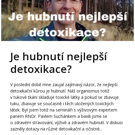
Je hubnutí nejlepší
detoxikace?
V poslední době mne zaujal zajímavý názor, že nejlepší
detoxikační kůrou je hubnutí. Náš organismus totiž
v tukové tkáni skladuje toxické látky a pokud se zbavuje
tuku, zbavuje se současně i těch uložených toxických
látek. Byl jsem totiž na semináři s výživovým expertem
panem RNDr. Pavlem Suchánkem a bavili jsme se
o zdravém stravování, výživě a zdravém hubnutí. V diskusi
zazněly dotazy na různé detoxikační a očistné...