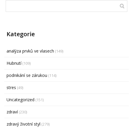
Kategorie
analýza prvků ve vlasech
(149)
Hubnutí
(109)
podnikání se zárukou
(114)
stres
(49)
Uncategorized
(151)
zdraví
(230)
zdravý životní styl
(279)