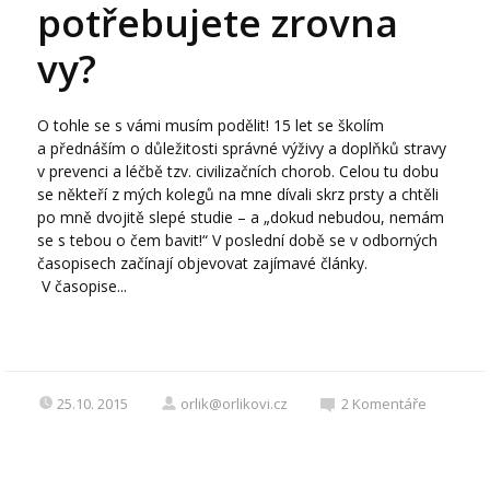
potřebujete zrovna
vy?
O tohle se s vámi musím podělit! 15 let se školím
a přednáším o důležitosti správné výživy a doplňků stravy
v prevenci a léčbě tzv. civilizačních chorob. Celou tu dobu
se někteří z mých kolegů na mne dívali skrz prsty a chtěli
po mně dvojitě slepé studie – a „dokud nebudou, nemám
se s tebou o čem bavit!“ V poslední době se v odborných
časopisech začínají objevovat zajímavé články.
V časopise...
25.10. 2015
orlik@orlikovi.cz
2
Komentáře