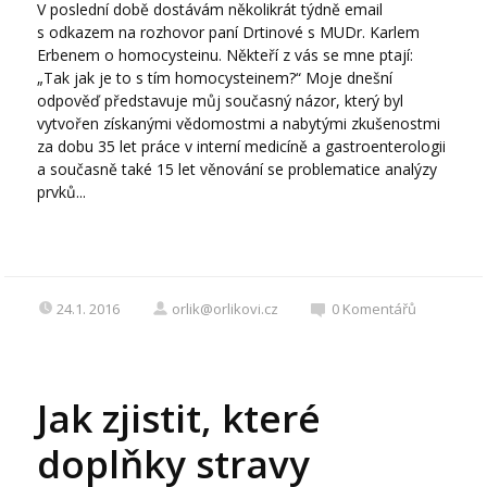
V poslední době dostávám několikrát týdně email
s odkazem na rozhovor paní Drtinové s MUDr. Karlem
Erbenem o homocysteinu. Někteří z vás se mne ptají:
„Tak jak je to s tím homocysteinem?“ Moje dnešní
odpověď představuje můj současný názor, který byl
vytvořen získanými vědomostmi a nabytými zkušenostmi
za dobu 35 let práce v interní medicíně a gastroenterologii
a současně také 15 let věnování se problematice analýzy
prvků...
24.1. 2016
orlik@orlikovi.cz
0
Komentářů
Jak zjistit, které
doplňky stravy