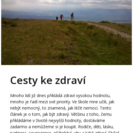
Cesty ke zdraví
Mnoho lidí již dnes přikládá zdraví vysokou hodnotu,
mnoho je řadí mezi své priority. Ve škole mne učili, jak
nebýt nemocný, to znamená, jak léčit nemoci. Tento
článek je o tom, jak být zdravý. Většinu z toho, čemu
přikládáme v životě nejvyšší hodnoty, dostáváme
zadarmo a nemůžeme si je koupit. Rodiče, děti, lásku,
partnera, sourozence, přátelství, víru a také zdraví. Slyšel...