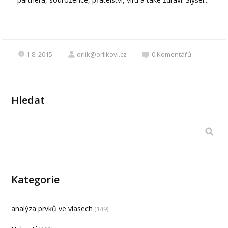
1.8. 2015
orlik@orlikovi.cz
0
Komentářů
Hledat
Kategorie
analýza prvků ve vlasech
(149)