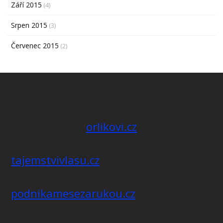
Září 2015
(4)
Srpen 2015
(3)
Červenec 2015
(2)
orlikovi.cz
tajemstvivlasu.cz
podnikamesezarukou.cz