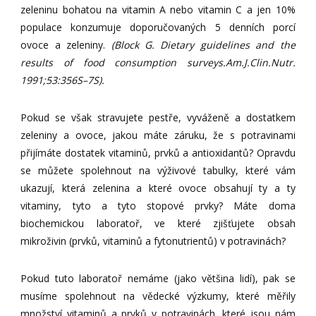
zeleninu bohatou na vitamin A nebo vitamin C a jen 10%
populace konzumuje doporučovaných 5 denních porcí
ovoce a zeleniny.
(Block G. Dietary guidelines and the
results of food consumption surveys.Am.J.Clin.Nutr.
1991;53:356S–7S).
Pokud se však stravujete pestře, vyváženě a dostatkem
zeleniny a ovoce, jakou máte záruku, že s potravinami
přijímáte dostatek vitaminů, prvků a antioxidantů? Opravdu
se můžete spolehnout na výživové tabulky, které vám
ukazují, která zelenina a které ovoce obsahují ty a ty
vitaminy, tyto a tyto stopové prvky? Máte doma
biochemickou laboratoř, ve které zjišťujete obsah
mikroživin (prvků, vitaminů a fytonutrientů) v potravinách?
Pokud tuto laboratoř nemáme (jako většina lidí), pak se
musíme spolehnout na vědecké výzkumy, které měřily
množství vitaminů a prvků v potravinách, které jsou nám