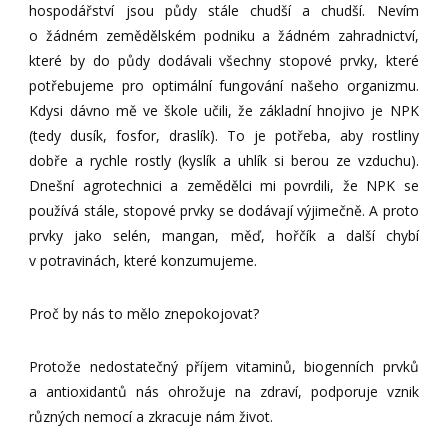
hospodářství jsou půdy stále chudší a chudší. Nevím
o žádném zemědělském podniku a žádném zahradnictví,
které by do půdy dodávali všechny stopové prvky, které
potřebujeme pro optimální fungování našeho organizmu.
Kdysi dávno mě ve škole učili, že základní hnojivo je NPK
(tedy dusík, fosfor, draslík). To je potřeba, aby rostliny
dobře a rychle rostly (kyslík a uhlík si berou ze vzduchu).
Dnešní agrotechnici a zemědělci mi povrdili, že NPK se
používá stále, stopové prvky se dodávají výjimečně. A proto
prvky jako selén, mangan, měď, hořčík a další chybí
v potravinách, které konzumujeme.
Proč by nás to mělo znepokojovat?
Protože nedostatečný příjem vitaminů, biogenních prvků
a antioxidantů nás ohrožuje na zdraví, podporuje vznik
různých nemocí a zkracuje nám život.