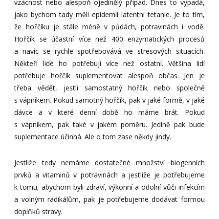
vzácnost nebo alespoň ojedinělý případ. Dnes to vypadá,
jako bychom tady měli epidemii latentní tetanie. Je to tím,
že hořčíku je stále méně v půdách, potravinách i vodě.
Hořčík se účastní více než 400 enzymatických procesů
a navíc se rychle spotřebovává ve stresových situacích.
Někteří lidé ho potřebují více než ostatní. Většina lidí
potřebuje hořčík suplementovat alespoň občas. Jen je
třeba vědět, jestli samostatný hořčík nebo společně
s vápníkem. Pokud samotný hořčík, pak v jaké formě, v jaké
dávce a v které denní době ho máme brát. Pokud
s vápníkem, pak také v jakém poměru. Jedině pak bude
suplementace účinná. Ale o tom zase někdy jindy.
Jestliže tedy nemáme dostatečné množství biogenních
prvků a vitaminů v potravinách a jestliže je potřebujeme
k tomu, abychom byli zdraví, výkonní a odolní vůči infekcím
a volným radikálům, pak je potřebujeme dodávat formou
doplňků stravy.