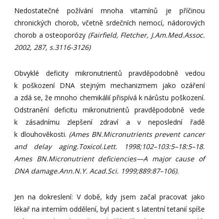
Nedostatečné požívání mnoha vitamínů je příčinou
chronických chorob, včetně srdečních nemocí, nádorových
chorob a osteoporózy
(Fairfield, Fletcher, J.Am.Med.Assoc.
2002, 287, s.3116-3126)
Obvyklé deficity mikronutrientů pravděpodobně vedou
k poškození DNA stejným mechanizmem jako ozáření
a zdá se, že mnoho chemikálií přispívá k nárůstu poškození.
Odstranění deficitu mikronutrientů pravděpodobně vede
k zásadnímu zlepšení zdraví a v neposlední řadě
k dlouhověkosti.
(
Ames BN.Micronutrients prevent cancer
and delay aging.Toxicol.Lett. 1998;102–103:5–18:5–18.
Ames BN.Micronutrient deficiencies—A major cause of
DNA damage.Ann.N.Y. Acad.Sci. 1999;889:87–106).
Jen na dokreslení: V době, kdy jsem začal pracovat jako
lékař na interním oddělení, byl pacient s latentní tetanií spíše