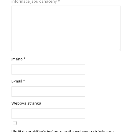
informace jsou označeny
*
Jméno
*
E-mail
*
Webová stránka
Uložit do prohlížeče jméno, e-mail a webovou stránku pro