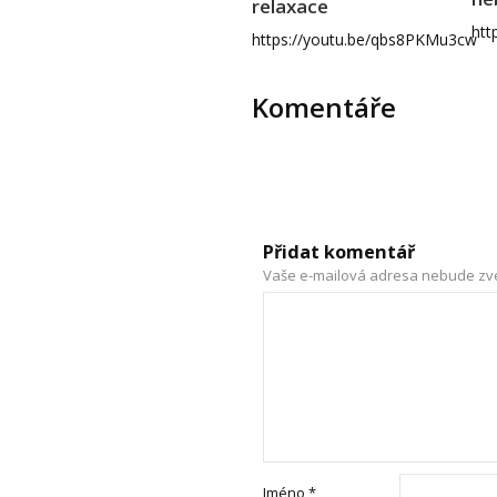
relaxace
htt
https://youtu.be/qbs8PKMu3cw
Komentáře
Přidat komentář
Vaše e-mailová adresa nebude zv
Jméno
*