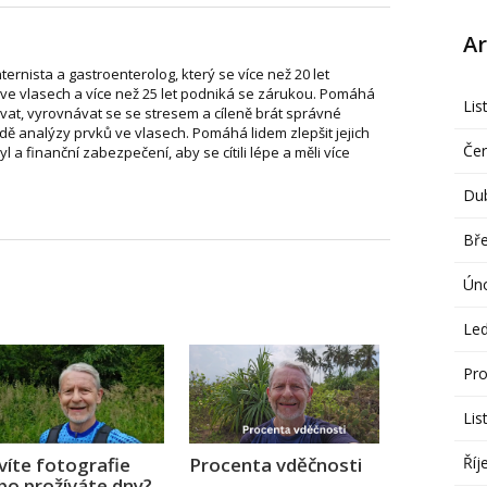
Ar
nternista a gastroenterolog, který se více než 20 let
ve vlasech a více než 25 let podniká se zárukou. Pomáhá
Lis
vat, vyrovnávat se se stresem a cíleně brát správné
dě analýzy prvků ve vlasech. Pomáhá lidem zlepšit jejich
Če
tyl a finanční zabezpečení, aby se cítili lépe a měli více
Du
Bř
Ún
Le
Pro
Lis
Říj
víte fotografie
Procenta vděčnosti
bo prožíváte dny?