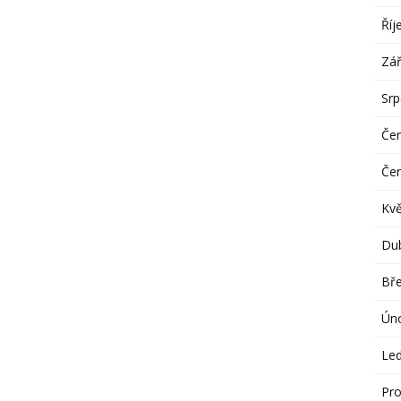
Říj
Zář
Sr
Če
Če
Kv
Du
Bř
Ún
Le
Pro