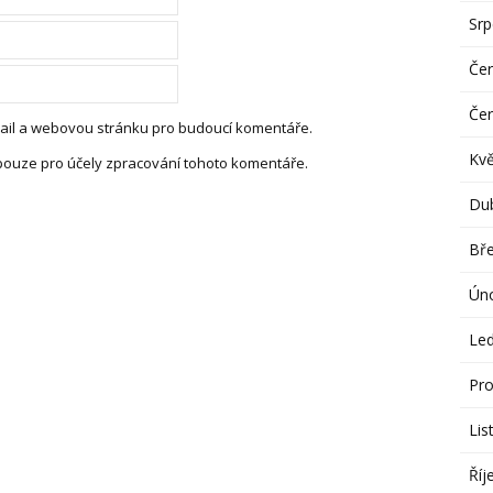
Sr
Če
Če
-mail a webovou stránku pro budoucí komentáře.
Kv
pouze pro účely zpracování tohoto komentáře.
Du
Bř
Ún
Le
Pro
Lis
Říj