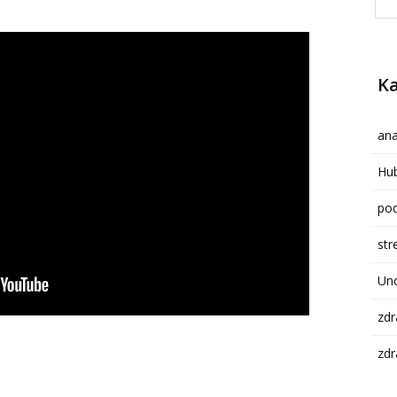
Ka
ana
Hub
pod
str
Un
zdr
zdr