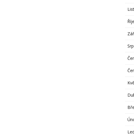
Lis
Říj
Zář
Sr
Če
Če
Kv
Du
Bř
Ún
Le