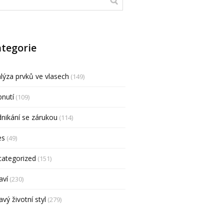
tegorie
lýza prvků ve vlasech
(149)
nutí
(109)
nikání se zárukou
(114)
es
(49)
categorized
(151)
aví
(230)
avý životní styl
(279)