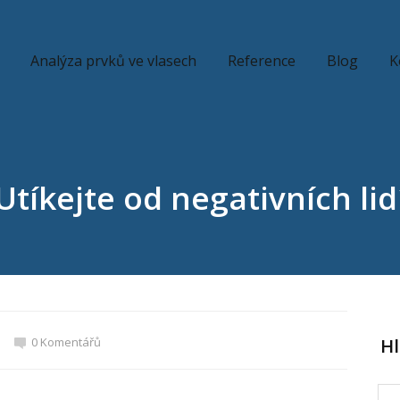
Analýza prvků ve vlasech
Reference
Blog
K
Utíkejte od negativních lid
0 Komentářů
H