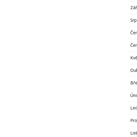
Zář
Sr
Če
Če
Kv
Du
Bř
Ún
Le
Pro
Lis