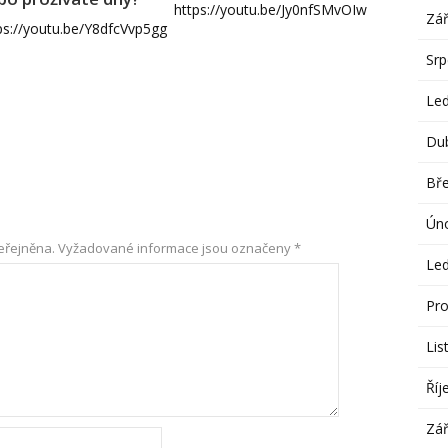
https://youtu.be/Jy0nfSMvOIw
Zář
ps://youtu.be/Y8dfcVvp5gg
Sr
Le
Du
Bř
Ún
eřejněna.
Vyžadované informace jsou označeny
*
Le
Pro
Lis
Říj
Zář