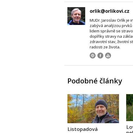
orlik@orlikovi.cz
MUDr. Jaroslav Orlík je i
zabývá analýzou prvků 
lidem správně se stravo
doplňky stravy na zákla
zdravotní stav, životní s
radosti ze života.
Podobné články
Lo
Listopadová
ne