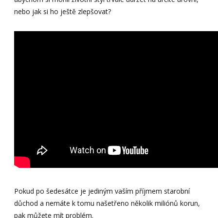
nebo jak si ho ještě zlepšovat?
Pokud po šedesátce je jediným vaším příjmem starobní
důchod a nemáte k tomu našetřeno několik miliónů korun,
pak můžete mít problém.