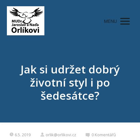
MENU
Jak si udržet dobrý
životní styl i po
šedesátce?
6.5. 2019
orlik@orlikovi.cz
0 Komentářů