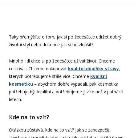
Taky přemýšlíte o tom, jak si po šedesátce udržet dobrý
životní styl nebo dokonce jak si ho zlepšit?
Mnoho lidí chce si po šedesátce užívat život. Chceme
cestovat. Chceme nakupovat
kvalitní doplňky stravy
,
kterých potřebujeme stále více. Chceme
kvalitní
kosmetiku
– abychom dobře vypadali, pak kosmetika
potřebuje být kvalitní a potřebujeme jí více než v patnácti
letech.
Kde na to vzít?
Otázkou zůstává, kde na to vzít? Jak se zabezpečit,
abychom si mohli životní styl trvale udržet na určité úrovni,