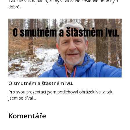
Také už vás napadlo, že by v takzvané covidové době bylo
dobré…
O smutném a šťastném lvu.
Pro svou prezentaci jsem potřeboval obrázek lva, a tak
jsem se díval…
Komentáře