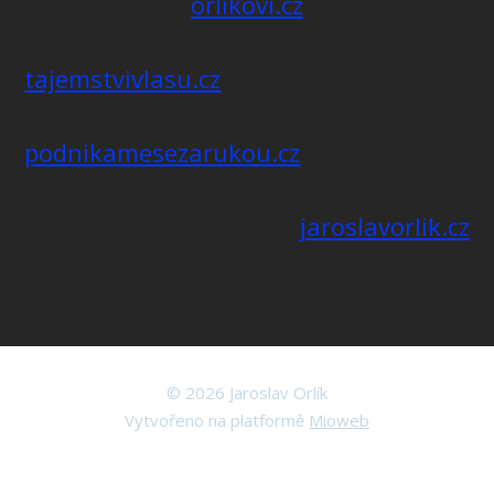
orlikovi.cz
tajemstvivlasu.cz
podnikamesezarukou.cz
jaroslavorlik.cz
© 2026 Jaroslav Orlík
Vytvořeno na platformě
Mioweb