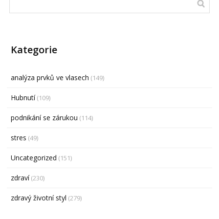
Kategorie
analýza prvků ve vlasech
(149)
Hubnutí
(109)
podnikání se zárukou
(114)
stres
(49)
Uncategorized
(151)
zdraví
(230)
zdravý životní styl
(279)