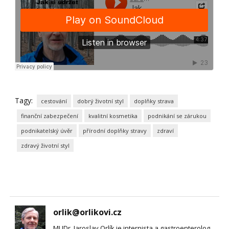
Tagy:
cestování
dobrý životní styl
doplňky strava
finanční zabezpečení
kvalitní kosmetika
podnikání se zárukou
podnikatelský úvěr
přírodní doplňky stravy
zdraví
zdravý životní styl
orlik@orlikovi.cz
MUDr. Jaroslav Orlík je internista a gastroenterolog,