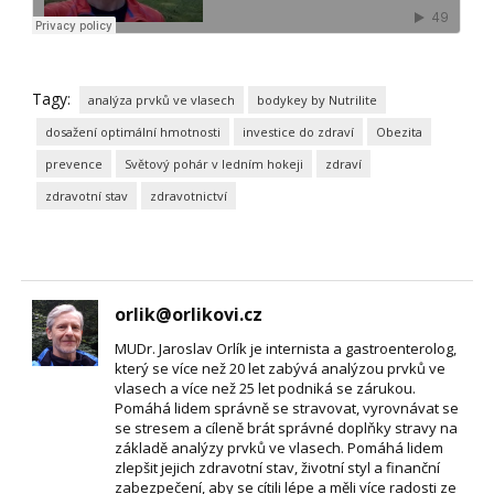
Tagy:
analýza prvků ve vlasech
bodykey by Nutrilite
dosažení optimální hmotnosti
investice do zdraví
Obezita
prevence
Světový pohár v ledním hokeji
zdraví
zdravotní stav
zdravotnictví
orlik@orlikovi.cz
MUDr. Jaroslav Orlík je internista a gastroenterolog,
který se více než 20 let zabývá analýzou prvků ve
vlasech a více než 25 let podniká se zárukou.
Pomáhá lidem správně se stravovat, vyrovnávat se
se stresem a cíleně brát správné doplňky stravy na
základě analýzy prvků ve vlasech. Pomáhá lidem
zlepšit jejich zdravotní stav, životní styl a finanční
zabezpečení, aby se cítili lépe a měli více radosti ze