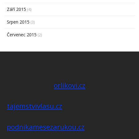
Září 2015
(4)
Srpen 2015
(3)
Červenec 2015
(2)
orlikovi.cz
tajemstvivlasu.cz
podnikamesezarukou.cz