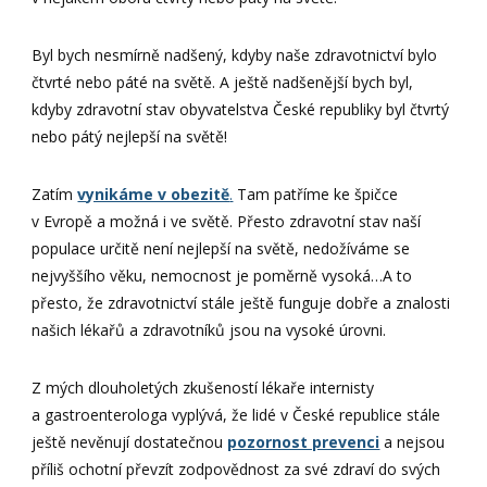
Byl bych nesmírně nadšený, kdyby naše zdravotnictví bylo
čtvrté nebo páté na světě. A ještě nadšenější bych byl,
kdyby zdravotní stav obyvatelstva České republiky byl čtvrtý
nebo pátý nejlepší na světě!
Zatím
vynikáme v obezitě
.
Tam patříme ke špičce
v Evropě a možná i ve světě. Přesto zdravotní stav naší
populace určitě není nejlepší na světě, nedožíváme se
nejvyššího věku, nemocnost je poměrně vysoká…A to
přesto, že zdravotnictví stále ještě funguje dobře a znalosti
našich lékařů a zdravotníků jsou na vysoké úrovni.
Z mých dlouholetých zkušeností lékaře internisty
a gastroenterologa vyplývá, že lidé v České republice stále
ještě nevěnují dostatečnou
pozornost prevenci
a nejsou
příliš ochotní převzít zodpovědnost za své zdraví do svých