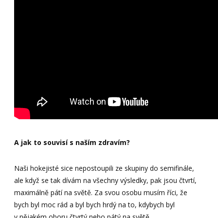
A jak to souvisí s naším zdravím?
Naši hokejisté sice nepostoupili ze skupiny do semifinále,
ale když se tak dívám na všechny výsledky, pak jsou čtvrtí,
maximálně pátí na světě. Za svou osobu musím říci, že
bych byl moc rád a byl bych hrdý na to, kdybych byl
v nějakém oboru čtvrtý nebo pátý na světě.