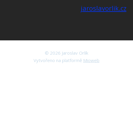
jaroslavorlik.cz
© 2026 Jaroslav Orlík
Vytvořeno na platformě
Mioweb