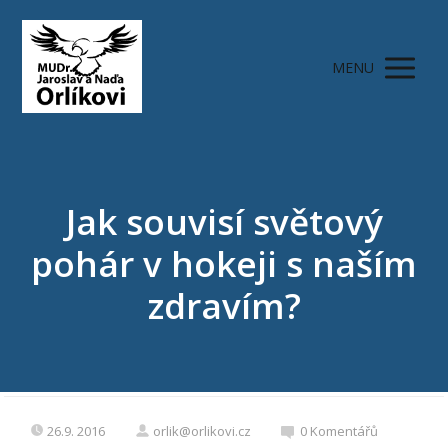
MENU
Jak souvisí světový
pohár v hokeji s naším
zdravím?
26.9. 2016
orlik@orlikovi.cz
0 Komentářů