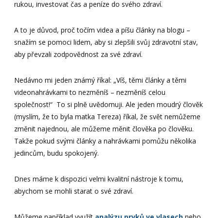
rukou, investovat čas a peníze do svého zdraví.
A to je důvod, proč točím videa a píšu články na blogu –
snažím se pomoci lidem, aby si zlepšili svůj zdravotní stav,
aby převzali zodpovědnost za své zdraví.
Nedávno mi jeden známý říkal: „Víš, těmi články a těmi
videonahrávkami to nezměníš – nezměníš celou
společnost!“ To si plně uvědomuji. Ale jeden moudrý člověk
(myslím, že to byla matka Tereza) říkal, že svět nemůžeme
změnit najednou, ale můžeme měnit člověka po člověku.
Takže pokud svými články a nahrávkami pomůžu několika
jedincům, budu spokojený.
Dnes máme k dispozici velmi kvalitní nástroje k tomu,
abychom se mohli starat o své zdraví.
Můžeme například využít
analýzu prvků ve vlasech
nebo