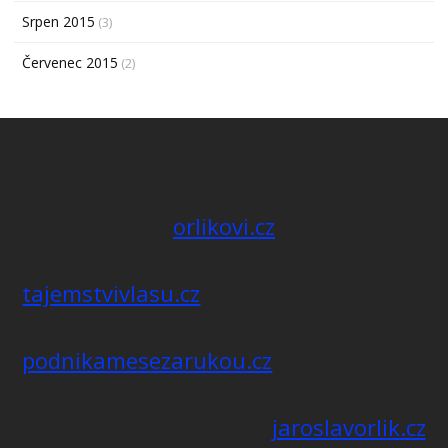
Srpen 2015
(3)
Červenec 2015
(2)
orlikovi.cz
tajemstvivlasu.cz
podnikamesezarukou.cz
jaroslavorlik.cz