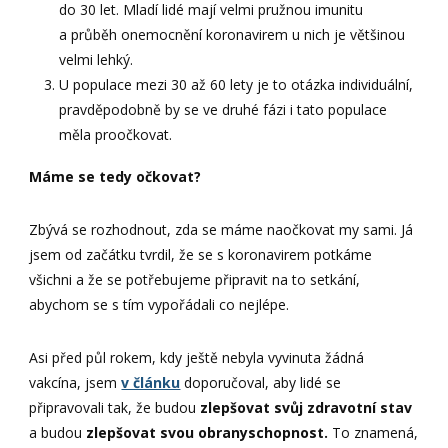
do 30 let. Mladí lidé mají velmi pružnou imunitu
a průběh onemocnění koronavirem u nich je většinou
velmi lehký.
U populace mezi 30 až 60 lety je to otázka individuální,
pravděpodobně by se ve druhé fázi i tato populace
měla proočkovat.
Máme se tedy očkovat?
Zbývá se rozhodnout, zda se máme naočkovat my sami. Já
jsem od začátku tvrdil, že se s koronavirem potkáme
všichni a že se potřebujeme připravit na to setkání,
abychom se s tím vypořádali co nejlépe.
Asi před půl rokem, kdy ještě nebyla vyvinuta žádná
vakcína, jsem
v článku
doporučoval, aby lidé se
připravovali tak, že budou
zlepšovat svůj zdravotní stav
a budou
zlepšovat svou obranyschopnost.
To znamená,