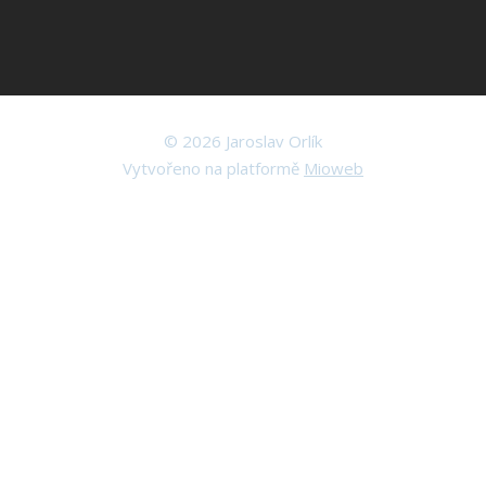
© 2026 Jaroslav Orlík
Vytvořeno na platformě
Mioweb