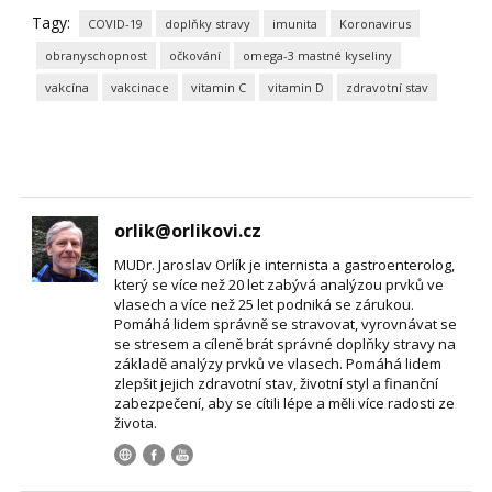
Tagy:
COVID-19
doplňky stravy
imunita
Koronavirus
obranyschopnost
očkování
omega-3 mastné kyseliny
vakcína
vakcinace
vitamin C
vitamin D
zdravotní stav
orlik@orlikovi.cz
MUDr. Jaroslav Orlík je internista a gastroenterolog,
který se více než 20 let zabývá analýzou prvků ve
vlasech a více než 25 let podniká se zárukou.
Pomáhá lidem správně se stravovat, vyrovnávat se
se stresem a cíleně brát správné doplňky stravy na
základě analýzy prvků ve vlasech. Pomáhá lidem
zlepšit jejich zdravotní stav, životní styl a finanční
zabezpečení, aby se cítili lépe a měli více radosti ze
života.