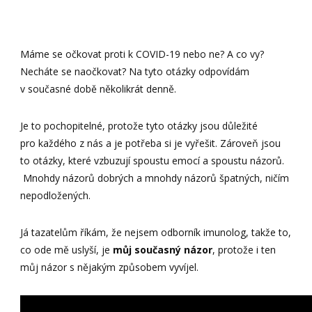
Máme se očkovat proti k COVID-19 nebo ne? A co vy?
Necháte se naočkovat? Na tyto otázky odpovídám
v současné době několikrát denně.
Je to pochopitelné, protože tyto otázky jsou důležité
pro každého z nás a je potřeba si je vyřešit. Zároveň jsou
to otázky, které vzbuzují spoustu emocí a spoustu názorů.
Mnohdy názorů dobrých a mnohdy názorů špatných, ničím
nepodložených.
Já tazatelům říkám, že nejsem odborník imunolog, takže to,
co ode mě uslyší, je
můj současný názor
, protože i ten
můj názor s nějakým způsobem vyvíjel.