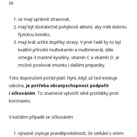
že
se mají správně stravovat,
mají být dostatečně pohybově aktivní, aby měli dobrou
fyzickou kondici,
mají brát určité doplňky stravy. V prvé řadě by to byl
kvalitní přírodní multivitamín a multiminerál, dále
omega-3 mastné kyseliny, vitamín C a vitamín D. Je
možné posilovat imunitu i dalšími preparáty.
Toto doporučení pořád platí. Nyní, když už teď existuje
vakcína,
je potřeba obranyschopnost podpořit
i očkováním
. To znamená vytvořit silné protilátky proti
koronaviru.
V každém případě se očkováním
výrazně zvyšuje pravděpodobnost, že setkání s virem