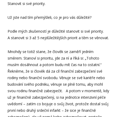
Stanovit si své priority.
Už jste nad tím přemýšleli, co je pro vás důležité?
Podle mých zkušeností je důležité stanovit si své priority.
A stanovit si 3 až 5 nejdůležitějších priorit a těm se věnovat.
Mnohdy se totiž stane, že člověk se zaměří jedním
směrem. Stanoví si prioritu, jde za ní a říká si: „Tohoto
musím dosáhnout a potom budu mít čas na to ostatní.“
Řekněme, že si člověk dá za cíl finanční zabezpečení své
rodiny nebo finanční svobodu. Věnuje se své kariéře nebo
budování svého podniku, věnuje se plně tomu, aby mohl
svou rodinu finančně zabezpečit. A potom v momentě, kdy
už je finančně zabezpečený, si na jednotce intenzivní péče
uvědomí – zatím co bojuje o svůj život, protože dostal svůj
první nebo druhý srdeční infarkt – že sice je finančně
zabezpečený, ale už nemá koho zabezpečovat, protože