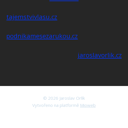
tajemstvivlasu.cz
podnikamesezarukou.cz
jaroslavorlik.cz
© 2026 Jaroslav Orlík
Vytvořeno na platformě
Mioweb