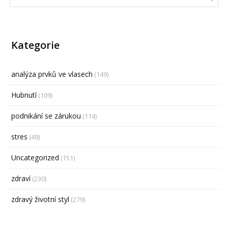
Kategorie
analýza prvků ve vlasech
(149)
Hubnutí
(109)
podnikání se zárukou
(114)
stres
(49)
Uncategorized
(151)
zdraví
(230)
zdravý životní styl
(279)