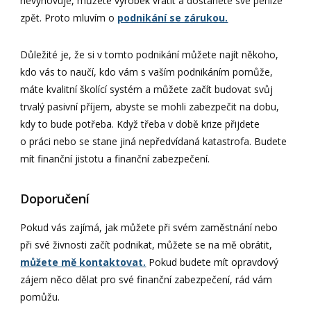
nevyhovuje, můžete výrobek vrátit a dostanete své peníze
zpět. Proto mluvím o
podnikání se zárukou.
Důležité je, že si v tomto podnikání můžete najít někoho,
kdo vás to naučí, kdo vám s vaším podnikáním pomůže,
máte kvalitní školící systém a můžete začít budovat svůj
trvalý pasivní příjem, abyste se mohli zabezpečit na dobu,
kdy to bude potřeba. Když třeba v době krize přijdete
o práci nebo se stane jiná nepředvídaná katastrofa. Budete
mít finanční jistotu a finanční zabezpečení.
Doporučení
Pokud vás zajímá, jak můžete při svém zaměstnání nebo
při své živnosti začít podnikat, můžete se na mě obrátit,
můžete mě kontaktovat.
Pokud budete mít opravdový
zájem něco dělat pro své finanční zabezpečení, rád vám
pomůžu.