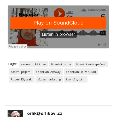
Tagy:
ekonomická krize
finanční jistota
finanční zabezpečení
pasivní příjem
podnikání Amway
podnikání se zárukou
Robert Kiyosaki
síťová marketing
školící systém
orlik@orlikovi.cz