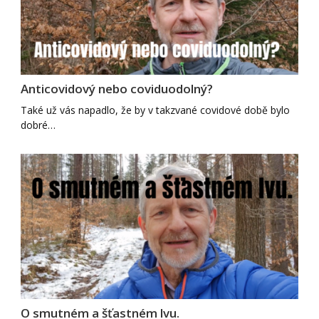
Anticovidový nebo coviduodolný?
Také už vás napadlo, že by v takzvané covidové době bylo
dobré…
O smutném a šťastném lvu.