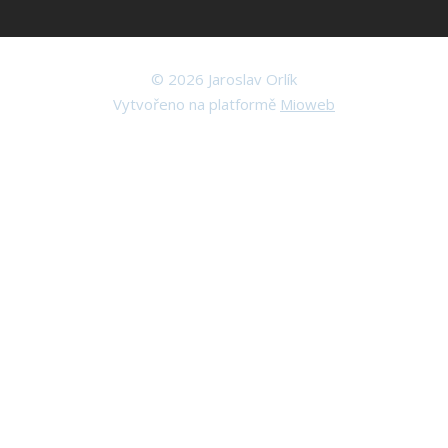
© 2026 Jaroslav Orlík
Vytvořeno na platformě
Mioweb