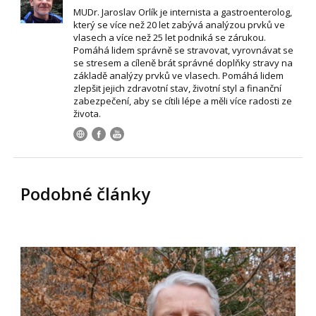
MUDr. Jaroslav Orlík je internista a gastroenterolog,
který se více než 20 let zabývá analýzou prvků ve
vlasech a více než 25 let podniká se zárukou.
Pomáhá lidem správně se stravovat, vyrovnávat se
se stresem a cíleně brát správné doplňky stravy na
základě analýzy prvků ve vlasech. Pomáhá lidem
zlepšit jejich zdravotní stav, životní styl a finanční
zabezpečení, aby se cítili lépe a měli více radosti ze
života.
Podobné články