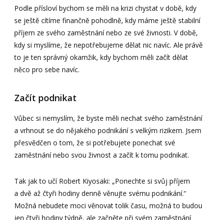
Podle přísloví bychom se měli na krizi chystat v době, kdy
se ještě cítíme finančně pohodlně, kdy máme ještě stabilní
příjem ze svého zaměstnání nebo ze své živnosti. V době,
kdy si myslíme, že nepotřebujeme dělat nic navíc. Ale právě
to je ten správný okamžik, kdy bychom měli začít dělat
něco pro sebe navíc.
Začít podnikat
Vůbec si nemyslím, že byste měli nechat svého zaměstnání
a vrhnout se do nějakého podnikání s velkým rizikem. Jsem
přesvědčen o tom, že si potřebujete ponechat své
zaměstnání nebo svou živnost a začít k tomu podnikat.
Tak jak to učí Robert Kiyosaki: „Ponechte si svůj příjem
a dvě až čtyři hodiny denně věnujte svému podnikání.“
Možná nebudete moci věnovat tolik času, možná to budou
jen čtyři hodiny týdně, ale začněte při svém zaměstnání