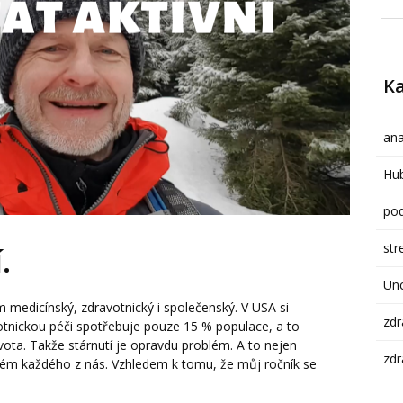
Ka
ana
Hub
pod
str
.
Un
lém medicínský, zdravotnický i společenský. V USA si
zdr
votnickou péči spotřebuje pouze 15 % populace, a to
vota. Takže stárnutí je opravdu problém. A to nejen
zdr
oblém každého z nás. Vzhledem k tomu, že můj ročník se