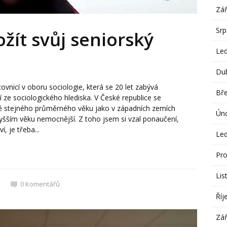
Zář
Sr
ožít svůj seniorský
Le
Du
vnicí v oboru sociologie, která se 20 let zabývá
Bř
í ze sociologického hlediska. V České republice se
ě stejného průměrného věku jako v západních zemích
Ún
šším věku nemocnější. Z toho jsem si vzal ponaučení,
í, je třeba...
Le
Pro
Lis
0
Komentářů
Říj
Zář