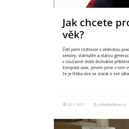
Jak chcete pr
věk?
Četl jsem rozhovor s vědeckou praco
seniory, stárnutím a starou generac
v současné době dožíváme přibližn
Evropské unie, jenom jsme v tom vy
že je třeba více se starat o své zdrav
23.1. 2017
orlik@orlikovi.cz