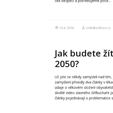
cítit bezpečí a potřebujeme pocit...
10.4. 2016
orlik@orlikovi.cz
Jak budete ží
2050?
Už jste se někdy zamysleli nad tím
zamyšlení přivedly dva články v lék
údaje o věkovém složení obyvatelst
skvělé video slavného šéfkuchaře Ja
články pojednávají o problematice st