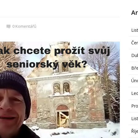
Ar
0
Komentářů
Lis
Če
Du
Bř
Ún
Le
Pro
Lis
Říj