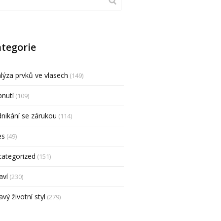
tegorie
lýza prvků ve vlasech
(149)
nutí
(109)
nikání se zárukou
(114)
es
(49)
categorized
(151)
aví
(230)
avý životní styl
(279)