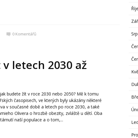
Říj
Zář
Sr
0
Komentářů
Če
Če
t v letech 2030 až
Kv
Du
, jak budete žít v roce 2030 nebo 2050? Mě k tomu
Bř
ařských časopisech, ve kterých byly ukázány některé
va v současné době a letech po roce 2030, a také
Ún
mieho Olivera o hrozbě obezity, zvláště u dětí. Oba
árnutí naší populace a o tom,...
Le
Pro