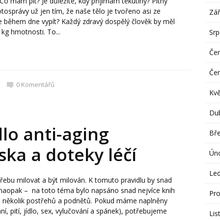
Co mám pít? Je důležité, kdy přijímám tekutiny? Pitný
otosprávy už jen tím, že naše tělo je tvořeno asi ze
Zář
e během dne vypít? Každý zdravý dospělý člověk by měl
kg hmotnosti. To...
Sr
Če
Če
0
Komentářů
Kv
Du
lo anti-aging
Bř
ska a doteky léčí
Ún
Le
třebu milovat a být milován. K tomuto pravidlu by snad
 naopak – na toto téma bylo napsáno snad nejvíce knih
Pro
n několik postřehů a podnětů. Pokud máme naplněny
ní, pití, jídlo, sex, vylučování a spánek), potřebujeme
Lis