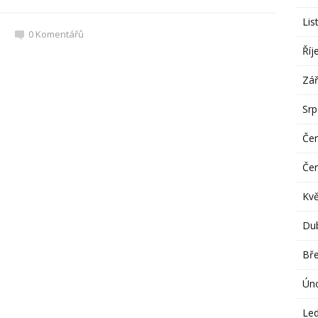
Lis
0
Komentářů
Říj
Zář
Sr
Če
Če
Kv
Du
Bř
Ún
Le