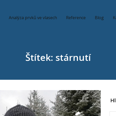
Analýza prvků ve vlasech
Reference
Blog
K
Štítek: stárnutí
H