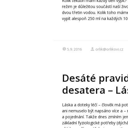
Kolik tekutin mám každý den vypít? 
režim je důležitou součástí naší živ
dvou třetin vodou. Kolik toho mám
vypít alespoň 250 ml na každých 10 
5.9. 2016
orlik@orlikovi.cz
Desáté pravid
desatera – Lá
Láska a doteky léčí – člověk má po
ani nemuselo být napsáno více a –
a pojednání. Takže dnes zmíním je
základní fyziologické potřeby (dýchá