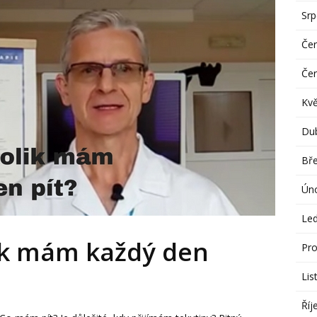
Sr
Če
Če
Kv
Du
Bř
Ún
Le
lik mám každý den
Pro
Lis
Říj